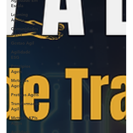
Agilidade Em
Escala
Learning
Agility
Comunidades
Ageis
Gestao Agil
Agilidade
ESG
Principios
Ageis
Metodos
Ageis
Praticas Ageis
Transformacao
Agil
Metricas KPIs
Ageis
Agilidade