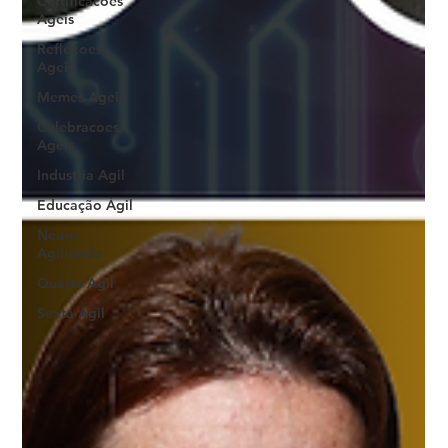
Certificacoes
Ageis
Reflexoes
Ageis
Memes Ageis
Celebracoes
Ageis
Industria Agil
Educação Ágil
Neuro
Agilidade
Quarta Agil
Sexta Agil