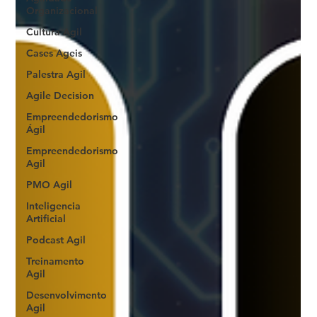
Organizacional
Cultura Agil
Cases Ageis
Palestra Agil
Agile Decision
Empreendedorismo
Ágil
Empreendedorismo
Agil
PMO Agil
Inteligencia
Artificial
Podcast Agil
Treinamento
Agil
Desenvolvimento
Agil