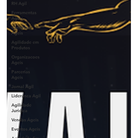
RH Agil
Ferramentas
Ageis
Carreiras
Ageis
Agilidade em
Produtos
Organizacoes
Ageis
Parcerias
Ageis
Jornal Agil
Lideranca Agil
Agilidade
Jurídica
Vendas Ágeis
Eventos Ageis