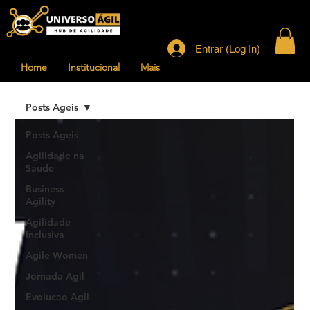
Entrar (Log In)
Home
Institucional
Mais
Posts Ageis
Posts Ageis
Agilidade na
Saude
Business
Agility
Agilidade
Inclusiva
Agile Women
Jornada Agil
Evolucao Agil