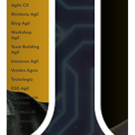
Agile CX
Mentoria Agil
Blog Agil
Workshop
Agil
Team Building
Agil
Inovacao Agil
Vendas Ageis
Tecnologia
ESG Agil
Agilidade em
Produtos
Agilizaaa AI
Dinamicas
Ageis