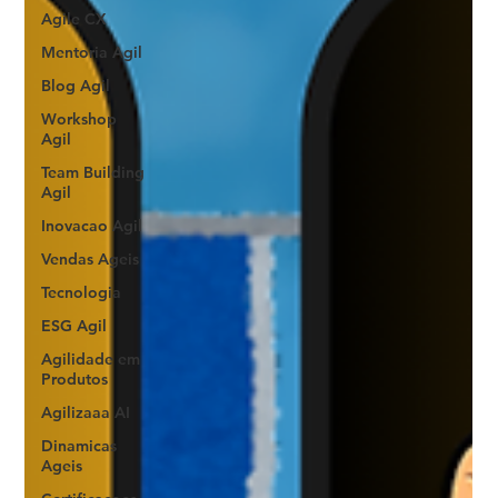
Agile CX
Mentoria Agil
Blog Agil
Workshop
Agil
Team Building
Agil
Inovacao Agil
Vendas Ageis
Tecnologia
ESG Agil
Agilidade em
Produtos
Agilizaaa AI
Dinamicas
Ageis