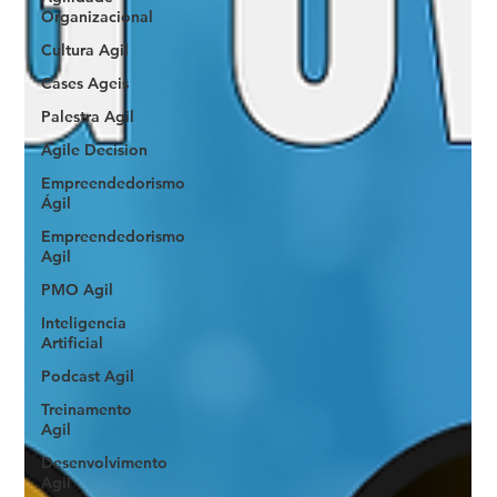
Organizacional
Cultura Agil
Cases Ageis
Palestra Agil
Agile Decision
Empreendedorismo
Ágil
Empreendedorismo
Agil
PMO Agil
Inteligencia
Artificial
Podcast Agil
Treinamento
Agil
Desenvolvimento
Agil