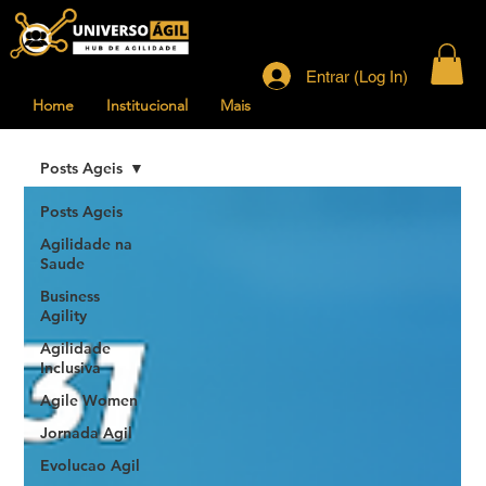
Entrar (Log In)
Home
Institucional
Mais
Posts Ageis
Posts Ageis
Agilidade na
Saude
Business
Agility
Agilidade
Inclusiva
Agile Women
Jornada Agil
Evolucao Agil