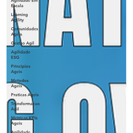
Agilidade Em
Escala
Learning
Agility
Comunidades
Ageis
Gestao Agil
Agilidade
ESG
Principios
Ageis
Metodos
Ageis
Praticas Ageis
Transformacao
Agil
Metricas KPIs
Ageis
Agilidade