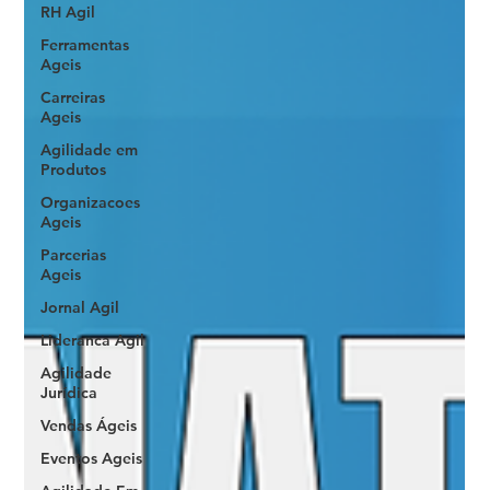
RH Agil
Ferramentas
Ageis
Carreiras
Ageis
Agilidade em
Produtos
Organizacoes
Ageis
Parcerias
Ageis
Jornal Agil
Lideranca Agil
Agilidade
Jurídica
Vendas Ágeis
Eventos Ageis