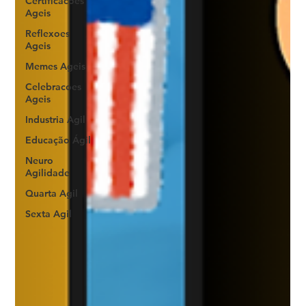
Certificacoes
Ageis
Reflexoes
Ageis
Memes Ageis
Celebracoes
Ageis
Industria Agil
Educação Ágil
Neuro
Agilidade
Quarta Agil
Sexta Agil