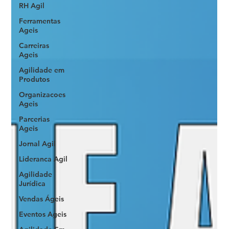
RH Agil
Ferramentas
Ageis
Carreiras
Ageis
Agilidade em
Produtos
Organizacoes
Ageis
Parcerias
Ageis
Jornal Agil
Lideranca Agil
Agilidade
Jurídica
Vendas Ágeis
Eventos Ageis