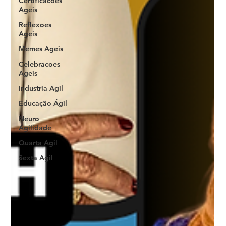
Certificacoes
Ageis
Reflexoes
Ageis
Memes Ageis
Celebracoes
Ageis
Industria Agil
Educação Ágil
Neuro
Agilidade
Quarta Agil
Sexta Agil