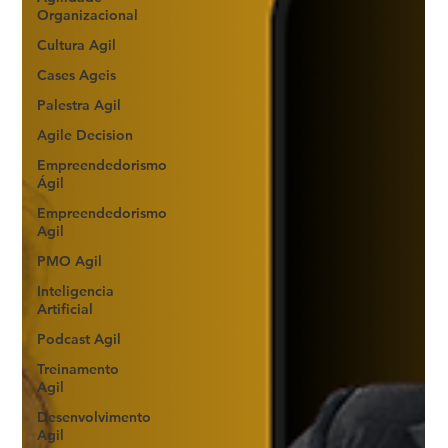
Organizacional
Cultura Agil
Cases Ageis
Palestra Agil
Agile Decision
Empreendedorismo
Ágil
Empreendedorismo
Agil
PMO Agil
Inteligencia
Artificial
Podcast Agil
Treinamento
Agil
Desenvolvimento
Agil