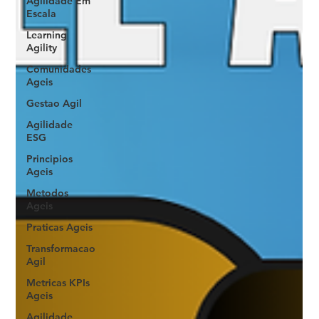
Agilidade Em
Escala
Learning
Agility
Comunidades
Ageis
Gestao Agil
Agilidade
ESG
Principios
Ageis
Metodos
Ageis
Praticas Ageis
Transformacao
Agil
Metricas KPIs
Ageis
Agilidade