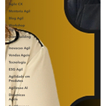
Agile CX
Mentoria Agil
Blog Agil
Workshop
Agil
Team Building
Agil
Inovacao Agil
Vendas Ageis
Tecnologia
ESG Agil
Agilidade em
Produtos
Agilizaaa AI
Dinamicas
Ageis