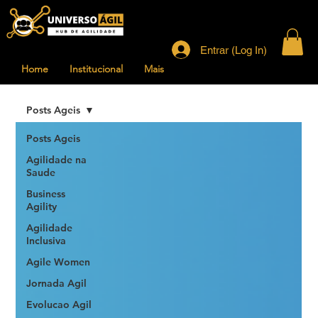
Entrar (Log In)
Home
Institucional
Mais
Posts Ageis
Posts Ageis
Agilidade na
Saude
Business
Agility
Agilidade
Inclusiva
Agile Women
Jornada Agil
Evolucao Agil