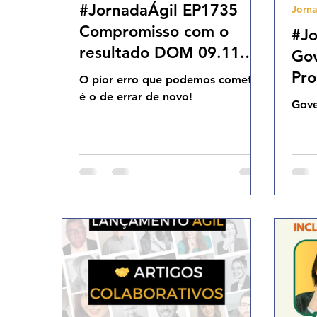
#JornadaÁgil EP1735
Jorna
Agilidade Organizacional
Cultura Agil
Compromisso com o
#Jo
resultado DOM 09.11.25
Gov
07h31
Pro
O pior erro que podemos cometer
07
é o de errar de novo!
Gove