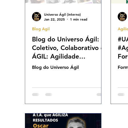
Universo Ágil (interno)
Jan 22, 2025
1 min read
Blog Agil
Agili
Blog do Universo Ágil:
#U
Coletivo, Colaborativo e
#Ag
ÁGIL: Agilidade
For
Imparável!
Inc
Blog do Universo Ágil
Form
15