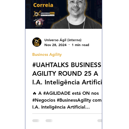
Universo Ágil (interno)
Nov 28, 2024
1 min read
Business Agility
#UAHTALKS BUSINESS
AGILITY ROUND 25 A
I.A. Inteligência Artificial
que AGILIZA
🔥 A #AGILIDADE está ON nos
RESULTADOS QUA
#Negocios #BusinessAgility com a
27.11.24 18h01
I.A. Inteligência Artificial
exponencializando RESULTADOS
🚀 Quarta 27.11.24...