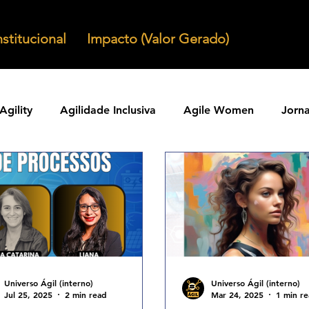
nstitucional
Impacto (Valor Gerado)
Agility
Agilidade Inclusiva
Agile Women
Jorn
Agilidade em Produtos
Organizacoes Ageis
Parcer
ntos Ageis
Agilidade Em Escala
Learning Agility
odos Ageis
Praticas Ageis
Transformacao Agil
Universo Ágil (interno)
Universo Ágil (interno)
Jul 25, 2025
2 min read
Mar 24, 2025
1 min r