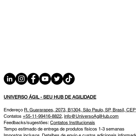
UNIVERSO ÁGIL - SEU HUB DE AGILIDADE
Endereço
R. Guararapes, 2073, B1304, São Paulo, SP, Brasil, CE
Contatos
+55-11-99416-8822
,
info@UniversoAgilHub.com
Feedbacks/sugestões:
Contatos Institucionais
Tempo estimado de entrega de produtos físicos 1-3 semanas
Impostos inclusos. Detalhes de envio e custos adicionais infor