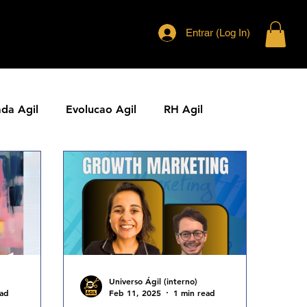
Entrar (Log In)
ada Agil
Evolucao Agil
RH Agil
ias Ageis
Jornal Agil
Lideranca Agil
Comunidades Ageis
Gestao Agil
Metricas KPIs Ageis
Universo Ágil (interno)
ead
Feb 11, 2025
1 min read