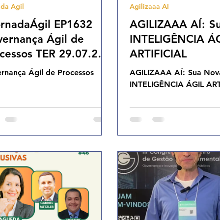
da Agil
Agilizaaa AI
Cases Ageis
rnadaÁgil EP1632
AGILIZAAA AÍ : S
ernança Ágil de
INTELIGÊNCIA Á
cessos TER 29.07.25
ARTIFICIAL
h31
rnança Ágil de Processos
AGILIZAAA AÍ : Sua Nov
INTELIGÊNCIA ÁGIL ART