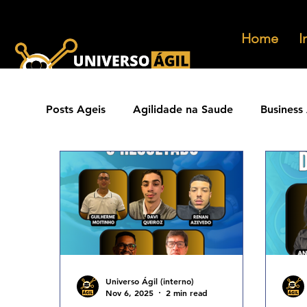
Home
I
Posts Ageis
Agilidade na Saude
Business 
Ferramentas Ageis
Carreiras Ageis
Agilidade Jurídica
Vendas Ágeis
Eve
Agilidade ESG
Principios Ageis
Met
Universo Ágil (interno)
Nov 6, 2025
2 min read