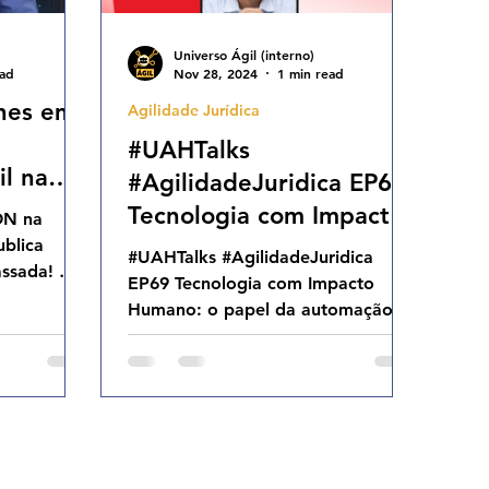
Universo Ágil (interno)
ead
Nov 28, 2024
1 min read
hes em
Agilidade Jurídica
#UAHTalks
il na
#AgilidadeJuridica EP69
blica
Tecnologia com Impacto
ON na
Humano: o papel da
ublica
#UAHTalks #AgilidadeJuridica
ssada! 🥰
automação na entrega
EP69 Tecnologia com Impacto
s
de valor QUI 28.11.24
Humano: o papel da automação na
entrega de valor QUI 28.11.24
19h31
19h31