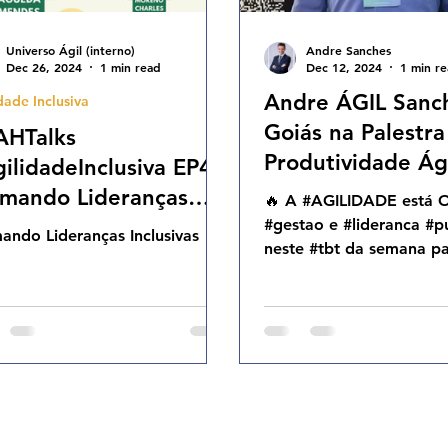
Universo Ágil (interno)
Andre Sanches
Dec 26, 2024
1 min read
Dec 12, 2024
1 min r
Andre ÁGIL Sanc
dade Inclusiva
Goiás na Palestra
AHTalks
Produtividade Ág
ilidadeInclusiva EP46
Administração Pú
mando Lideranças
🔥 A #AGILIDADE está 
05.12.24
lusivas QUI 26.12.24
#gestao e #lideranca #p
ando Lideranças Inclusivas
neste #tbt da semana pa
h01
Gratidão mesmo a você
@sindgestor @edmol...