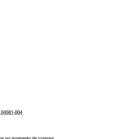
P 04561-004
mados no momento da compra