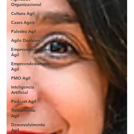
Organizacional
Cultura Agil
Cases Ageis
Palestra Agil
Agile Decision
Empreendedorismo
Ágil
Empreendedorismo
Agil
PMO Agil
Inteligencia
Artificial
Podcast Agil
Treinamento
Agil
Desenvolvimento
Agil