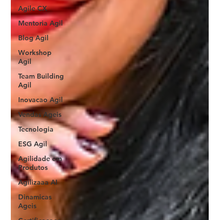
Agile CX
Mentoria Agil
Blog Agil
Workshop
Agil
Team Building
Agil
Inovacao Agil
Vendas Ageis
Tecnologia
ESG Agil
Agilidade em
Produtos
Agilizaaa AI
Dinamicas
Ageis