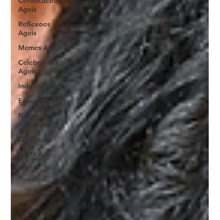
Certificacoes
Ageis
Reflexoes
Ageis
Memes Ageis
Celebracoes
Ageis
Industria Agil
Educação Ágil
Neuro
Agilidade
Quarta Agil
Sexta Agil