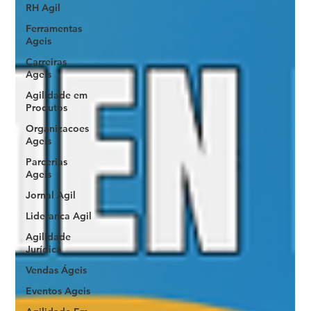
RH Agil
Ferramentas
Ageis
Carreiras
Ageis
Agilidade em
Produtos
Organizacoes
Ageis
Parcerias
Ageis
Jornal Agil
Lideranca Agil
Agilidade
Jurídica
Vendas Ágeis
Eventos Ageis