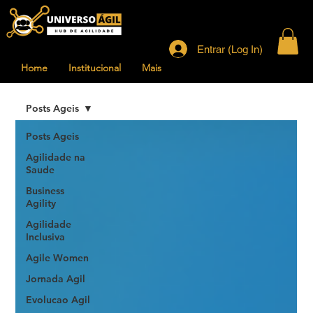
Entrar (Log In)
Home
Institucional
Mais
Posts Ageis
Posts Ageis
Agilidade na
Saude
Business
Agility
Agilidade
Inclusiva
Agile Women
Jornada Agil
Evolucao Agil