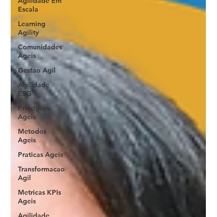
Agilidade Em
Escala
Learning
Agility
Comunidades
Ageis
Gestao Agil
Agilidade
ESG
Principios
Ageis
Metodos
Ageis
Praticas Ageis
Transformacao
Agil
Metricas KPIs
Ageis
Agilidade