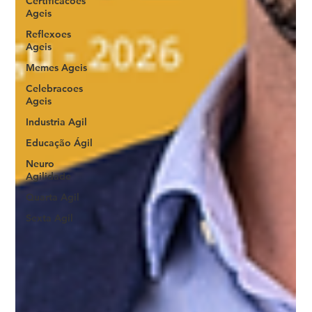
Certificacoes
Ageis
Reflexoes
Ageis
Memes Ageis
Celebracoes
Ageis
Industria Agil
Educação Ágil
Neuro
Agilidade
Quarta Agil
Sexta Agil