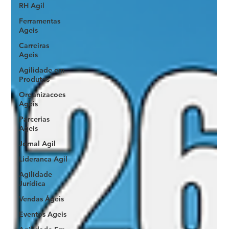
RH Agil
Ferramentas
Ageis
Carreiras
Ageis
Agilidade em
Produtos
Organizacoes
Ageis
Parcerias
Ageis
Jornal Agil
Lideranca Agil
Agilidade
Jurídica
Vendas Ágeis
Eventos Ageis