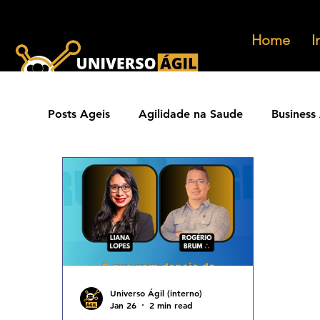
Home
I
Posts Ageis
Agilidade na Saude
Business 
Ferramentas Ageis
Carreiras Ageis
Agilidade Jurídica
Vendas Ágeis
Eve
Agilidade ESG
Principios Ageis
Met
Universo Ágil (interno)
Jan 26
2 min read