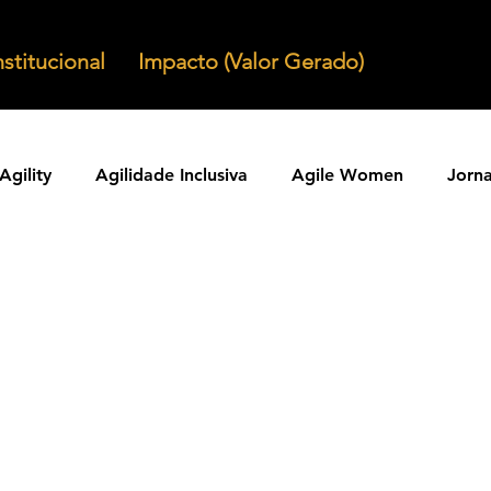
nstitucional
Impacto (Valor Gerado)
Agility
Agilidade Inclusiva
Agile Women
Jorn
Agilidade em Produtos
Organizacoes Ageis
Parcer
ntos Ageis
Agilidade Em Escala
Learning Agility
odos Ageis
Praticas Ageis
Transformacao Agil