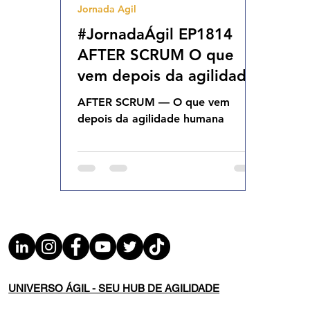
Jornada Agil
Agilidade Organizacional
Cultura Agil
#JornadaÁgil EP1814
AFTER SCRUM O que
vem depois da agilidade
humana TER 27.01.26
AFTER SCRUM — O que vem
07h31
depois da agilidade humana
UNIVERSO ÁGIL - SEU HUB DE AGILIDADE