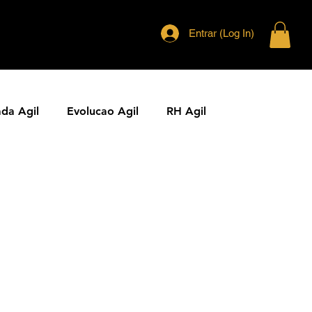
Entrar (Log In)
ada Agil
Evolucao Agil
RH Agil
ias Ageis
Jornal Agil
Lideranca Agil
Comunidades Ageis
Gestao Agil
Metricas KPIs Ageis