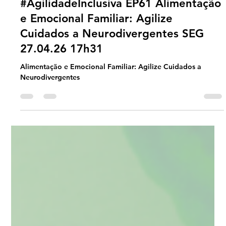
Universo Ágil (interno)
Apr 27
2 min read
Agilidade Inclusiva
#AgilidadeInclusiva EP61 Alimentação