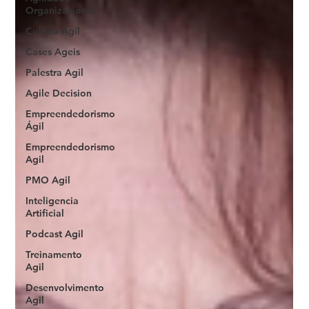
Organizacional
Cultura Agil
Cases Ageis
Palestra Agil
Agile Decision
Empreendedorismo
Ágil
Empreendedorismo
Agil
PMO Agil
Inteligencia
Artificial
Podcast Agil
Treinamento
Agil
Desenvolvimento
Agil