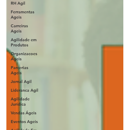
RH Agil
Ferramentas
Ageis
Carreiras
Ageis
Agilidade em
Produtos
Organizacoes
Ageis
Parcerias
Ageis
Jornal Agil
Lideranca Agil
Agilidade
Jurídica
Vendas Ágeis
Eventos Ageis