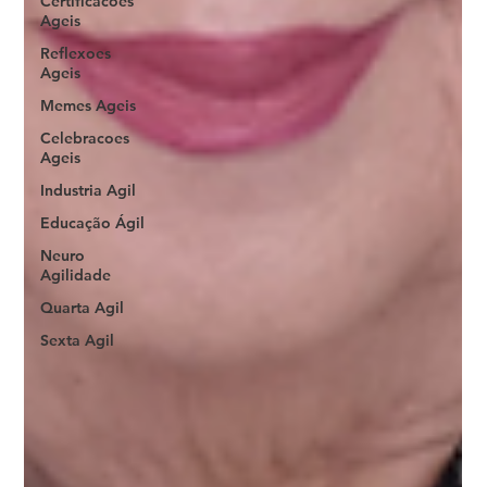
Certificacoes
Ageis
Reflexoes
Ageis
Memes Ageis
Celebracoes
Ageis
Industria Agil
Educação Ágil
Neuro
Agilidade
Quarta Agil
Sexta Agil