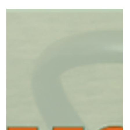
Universo Ágil (interno)
May 11
2 min read
Agilidade Inclusiva
#AgilidadeInclusiva EP62 Agilidade
Inclusiva em Tempos de Inteligência
Artificial SEG 11.05.26 18h31
Agilidade Inclusiva em Tempos de Inteligência Artificial