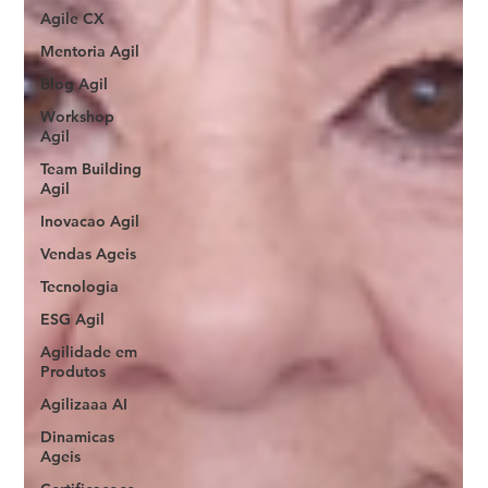
Agile CX
Mentoria Agil
Blog Agil
Workshop
Agil
Team Building
Agil
Inovacao Agil
Vendas Ageis
Tecnologia
ESG Agil
Agilidade em
Produtos
Agilizaaa AI
Dinamicas
Ageis