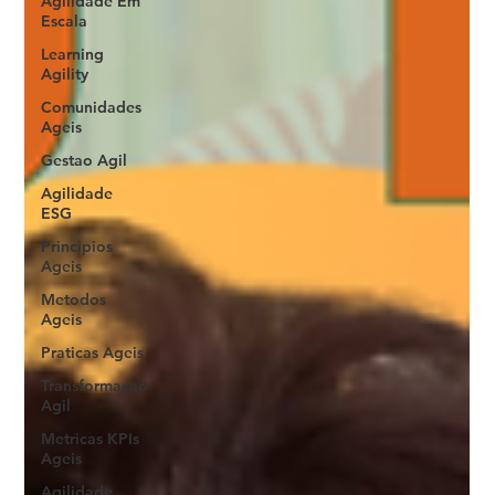
Agilidade Em
Escala
Learning
Agility
Comunidades
Ageis
Gestao Agil
Agilidade
ESG
Principios
Ageis
Metodos
Ageis
Praticas Ageis
Transformacao
Agil
Metricas KPIs
Ageis
Agilidade