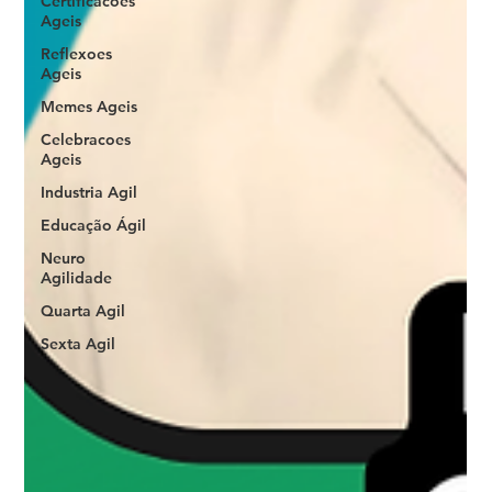
Certificacoes
Ageis
Reflexoes
Ageis
Memes Ageis
Celebracoes
Ageis
Industria Agil
Educação Ágil
Neuro
Agilidade
Quarta Agil
Sexta Agil