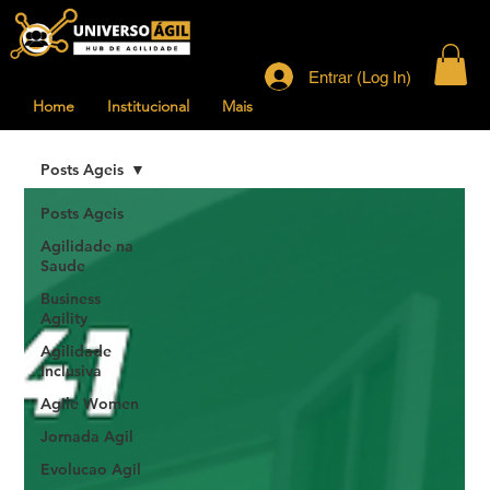
Entrar (Log In)
Home
Institucional
Mais
Posts Ageis
Posts Ageis
Agilidade na
Saude
Business
Agility
Agilidade
Inclusiva
Agile Women
Jornada Agil
Evolucao Agil