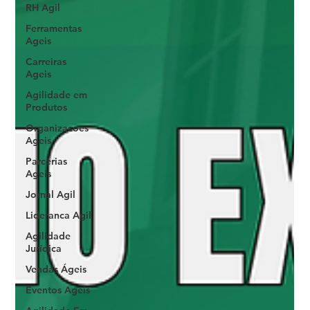
RH Agil
Ferramentas
Ageis
Carreiras
Ageis
Agilidade em
Produtos
Organizacoes
Ageis
Parcerias
Ageis
Jornal Agil
Lideranca Agil
Agilidade
Jurídica
Vendas Ágeis
Eventos Ageis