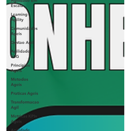
Agilidade Em
Escala
Learning
Agility
Comunidades
Ageis
Gestao Agil
Agilidade
ESG
Principios
Ageis
Metodos
Ageis
Praticas Ageis
Transformacao
Agil
Metricas KPIs
Ageis
Agilidade