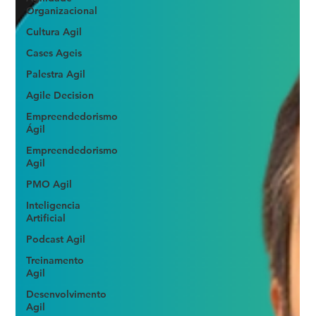
Organizacional
Cultura Agil
Cases Ageis
Palestra Agil
Agile Decision
Empreendedorismo
Ágil
Empreendedorismo
Agil
PMO Agil
Inteligencia
Artificial
Podcast Agil
Treinamento
Agil
Desenvolvimento
Agil