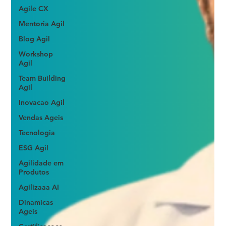
Agile CX
Mentoria Agil
Blog Agil
Workshop
Agil
Team Building
Agil
Inovacao Agil
Vendas Ageis
Tecnologia
ESG Agil
Agilidade em
Produtos
Agilizaaa AI
Dinamicas
Ageis