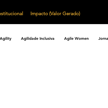
nstitucional
Impacto (Valor Gerado)
Agility
Agilidade Inclusiva
Agile Women
Jorn
Agilidade em Produtos
Organizacoes Ageis
Parcer
ntos Ageis
Agilidade Em Escala
Learning Agility
odos Ageis
Praticas Ageis
Transformacao Agil