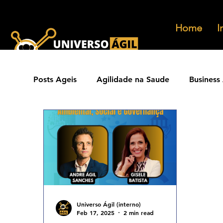
Home
I
Posts Ageis
Agilidade na Saude
Business 
Ferramentas Ageis
Carreiras Ageis
Agilidade Jurídica
Vendas Ágeis
Eve
Agilidade ESG
Principios Ageis
Met
Universo Ágil (interno)
Feb 17, 2025
2 min read