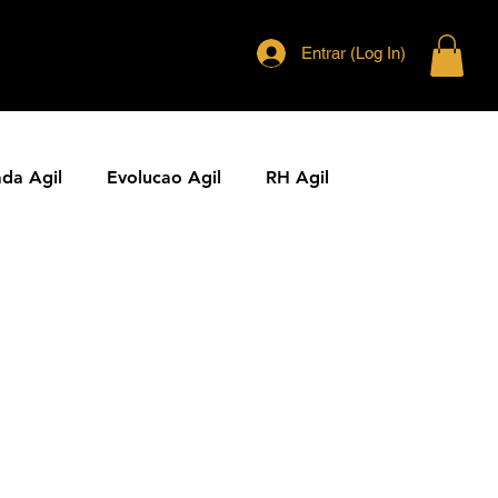
Entrar (Log In)
ada Agil
Evolucao Agil
RH Agil
ias Ageis
Jornal Agil
Lideranca Agil
Comunidades Ageis
Gestao Agil
Metricas KPIs Ageis