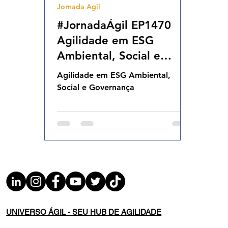
Jornada Agil
Agilidade Organizacional
Cultura Agil
#JornadaÁgil EP1470
Agilidade em ESG
Ambiental, Social e
Governança SEG
Agilidade em ESG Ambiental,
17.02.24 07h31
Social e Governança
UNIVERSO ÁGIL - SEU HUB DE AGILIDADE