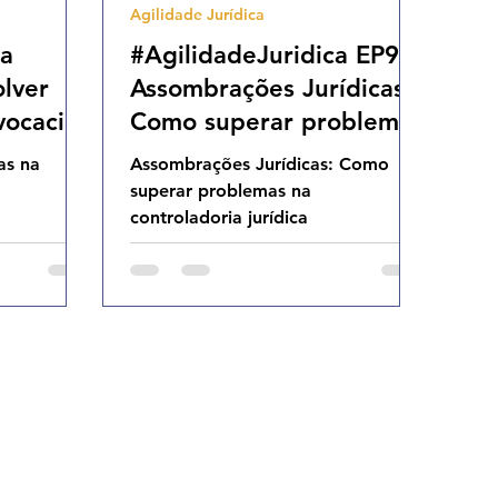
Agilidade Jurídica
ca
#AgilidadeJuridica EP99
lver
Assombrações Jurídicas:
vocacia
Como superar problemas
11.25
na controladoria jurídica
as na
Assombrações Jurídicas: Como
QUI 23.10.25 19h31
superar problemas na
controladoria jurídica