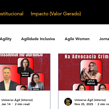
nstitucional
Impacto (Valor Gerado)
Agility
Agilidade Inclusiva
Agile Women
Jorn
Agilidade em Produtos
Organizacoes Ageis
Parcer
ntos Ageis
Agilidade Em Escala
Learning Agility
odos Ageis
Praticas Ageis
Transformacao Agil
Universo Ágil (interno)
Universo Ágil (interno)
Jan 14
2 min read
Nov 25, 2025
2 min r