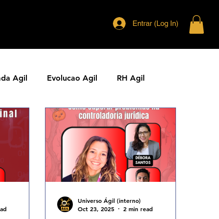
Entrar (Log In)
ada Agil
Evolucao Agil
RH Agil
ias Ageis
Jornal Agil
Lideranca Agil
Comunidades Ageis
Gestao Agil
Metricas KPIs Ageis
Universo Ágil (interno)
ead
Oct 23, 2025
2 min read