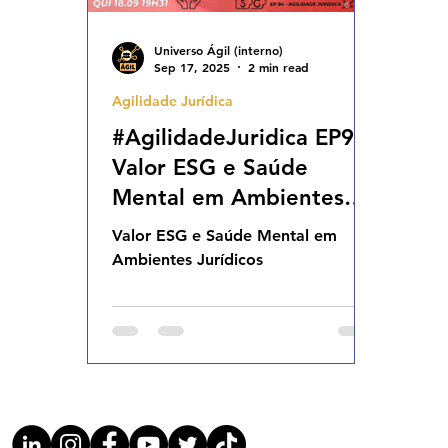
Universo Ágil (interno)
Sep 17, 2025
2 min read
Agilidade Jurídica
#AgilidadeJuridica EP94
Valor ESG e Saúde
Mental em Ambientes
Jurídicos QUI 18.09.25
Valor ESG e Saúde Mental em
19h31
Ambientes Jurídicos