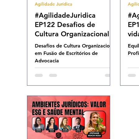
Agilidade Jurídica
Agili
Agilidade Organizacional
Cultura Agil
#AgilidadeJuridica
#Ag
EP122 Desafios de
EP1
Cultura Organizacional
vid
em Fusão de Escritórios
Pro
Desafios de Cultura Organizacional
Equi
de Advocacia QUI
QUI
em Fusão de Escritórios de
Prof
21.05.26 19h31
Advocacia