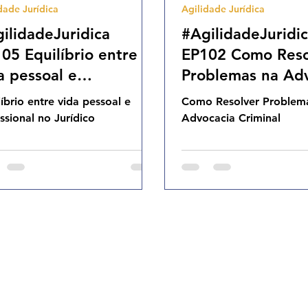
dade Jurídica
Agilidade Jurídica
Cases Ageis
ilidadeJuridica
#AgilidadeJuridi
05 Equilíbrio entre
EP102 Como Reso
a pessoal e
Problemas na Ad
fissional no Jurídico
Criminal QUI 27.
líbrio entre vida pessoal e
Como Resolver Problem
 15.01.26 19h31
19h31
issional no Jurídico
Advocacia Criminal