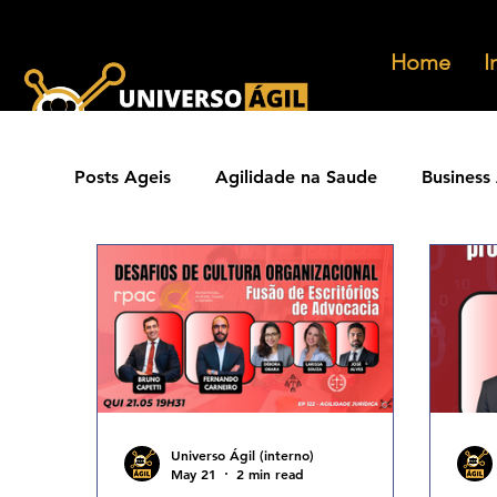
Home
I
Posts Ageis
Agilidade na Saude
Business 
Ferramentas Ageis
Carreiras Ageis
Agilidade Jurídica
Vendas Ágeis
Eve
Agilidade ESG
Principios Ageis
Met
Universo Ágil (interno)
May 21
2 min read