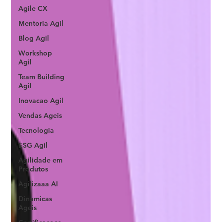
Agile CX
Mentoria Agil
Blog Agil
Workshop
Agil
Team Building
Agil
Inovacao Agil
Vendas Ageis
Tecnologia
ESG Agil
Agilidade em
Produtos
Agilizaaa AI
Dinamicas
Ageis