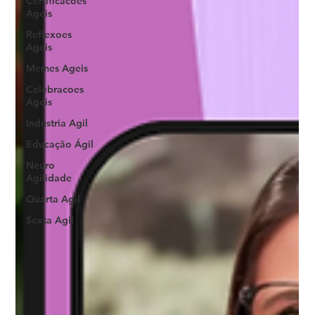
Certificacoes
Ageis
Reflexoes
Ageis
Memes Ageis
Celebracoes
Ageis
Industria Agil
Educação Ágil
Neuro
Agilidade
Quarta Agil
Sexta Agil