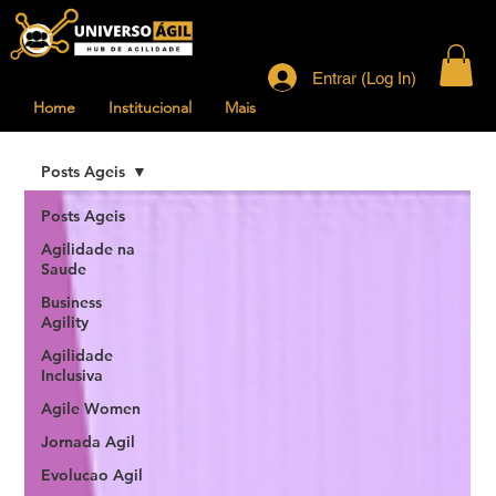
Entrar (Log In)
Home
Institucional
Mais
Posts Ageis
Posts Ageis
Agilidade na
Saude
Business
Agility
Agilidade
Inclusiva
Agile Women
Jornada Agil
Evolucao Agil