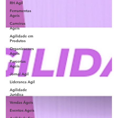
RH Agil
Ferramentas
Ageis
Carreiras
Ageis
Agilidade em
Produtos
Organizacoes
Ageis
Parcerias
Ageis
Jornal Agil
Lideranca Agil
Agilidade
Jurídica
Vendas Ágeis
Eventos Ageis