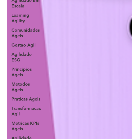
Agilidade Em
Escala
Learning
Agility
Comunidades
Ageis
Gestao Agil
Agilidade
ESG
Principios
Ageis
Metodos
Ageis
Praticas Ageis
Transformacao
Agil
Metricas KPIs
Ageis
Agilidade