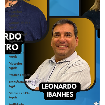
Agilidade Em
Escala
Learning
Agility
Comunidades
Ageis
Gestao Agil
Agilidade
ESG
Principios
Ageis
Metodos
Ageis
Praticas Ageis
Transformacao
Agil
Metricas KPIs
Ageis
Agilidade