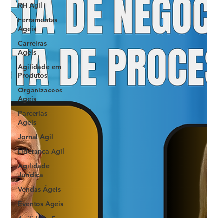
RH Agil
Ferramentas
Ageis
Carreiras
Ageis
Agilidade em
Produtos
Organizacoes
Ageis
Parcerias
Ageis
Jornal Agil
Lideranca Agil
Agilidade
Jurídica
Vendas Ágeis
Eventos Ageis