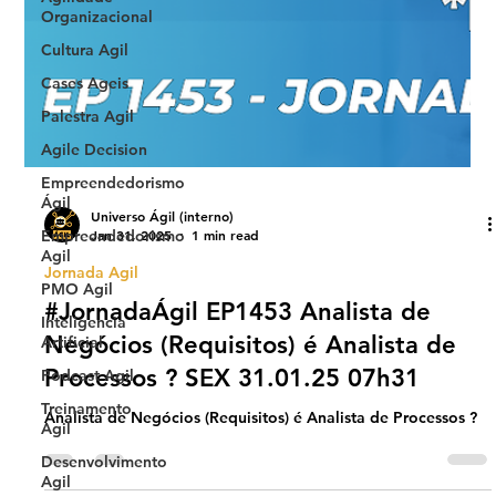
Organizacional
Cultura Agil
Cases Ageis
Palestra Agil
Agile Decision
Empreendedorismo
Ágil
Empreendedorismo
Agil
Universo Ágil (interno)
PMO Agil
Jan 31, 2025
1 min read
Inteligencia
Jornada Agil
Artificial
#JornadaÁgil EP1453 Analista de
Podcast Agil
Negócios (Requisitos) é Analista de
Treinamento
Processos ? SEX 31.01.25 07h31
Agil
Desenvolvimento
Analista de Negócios (Requisitos) é Analista de Processos ?
Agil