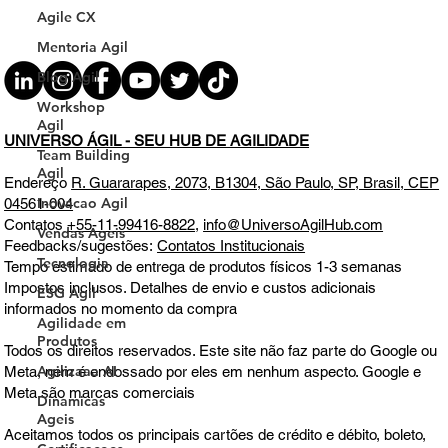
Agile CX
Mentoria Agil
Blog Agil
Workshop
Agil
Team Building
Agil
UNIVERSO ÁGIL - SEU HUB DE AGILIDADE
Inovacao Agil
Endereço
R. Guararapes, 2073, B1304, São Paulo, SP, Brasil, CEP
Vendas Ageis
04561-004
Tecnologia
Contatos
+55-11-99416-8822
,
info@UniversoAgilHub.com
ESG Agil
Feedbacks/sugestões:
Contatos Institucionais
Tempo estimado de entrega de produtos físicos 1-3 semanas
Agilidade em
Impostos inclusos. Detalhes de envio e custos adicionais
Produtos
informados no momento da compra
Agilizaaa AI
Todos os direitos reservados. Este site não faz parte do Google ou
Dinamicas
Ageis
Meta, nem é endossado por eles em nenhum aspecto. Google e
Meta são marcas comerciais