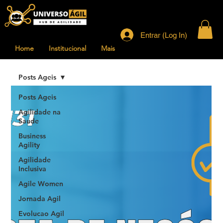
Entrar (Log In)
Home
Institucional
Mais
Posts Ageis
Posts Ageis
Agilidade na
Saude
Business
Agility
Agilidade
Inclusiva
Agile Women
Jornada Agil
Evolucao Agil