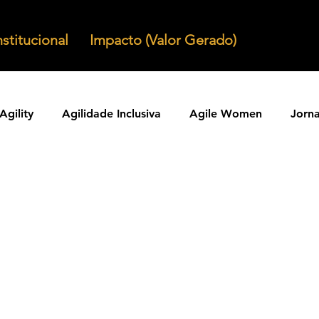
nstitucional
Impacto (Valor Gerado)
Agility
Agilidade Inclusiva
Agile Women
Jorn
Agilidade em Produtos
Organizacoes Ageis
Parcer
ntos Ageis
Agilidade Em Escala
Learning Agility
odos Ageis
Praticas Ageis
Transformacao Agil