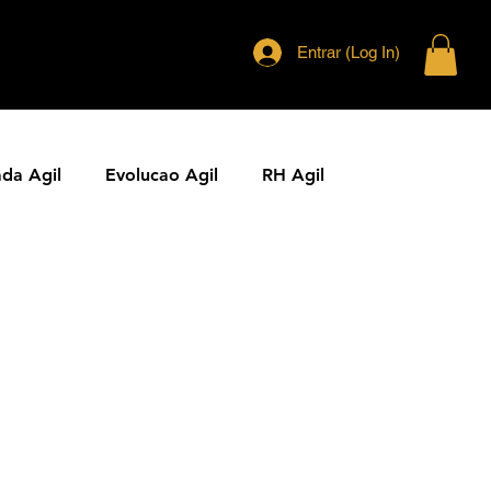
Entrar (Log In)
ada Agil
Evolucao Agil
RH Agil
ias Ageis
Jornal Agil
Lideranca Agil
Comunidades Ageis
Gestao Agil
Metricas KPIs Ageis