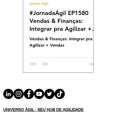
Jornal Agil
Agilidade Organizacional
Cultura Agil
#JornadaÁgil EP1580
Vendas & Finanças:
Integrar pra Agilizar +
Vendas SAB 07.06.25
Vendas & Finanças: Integrar pra
07h31
Agilizar + Vendas
UNIVERSO ÁGIL - SEU HUB DE AGILIDADE