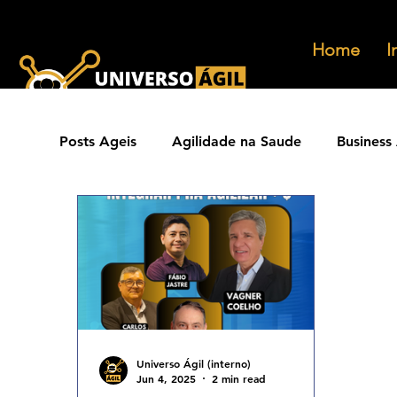
Home
I
Posts Ageis
Agilidade na Saude
Business 
Ferramentas Ageis
Carreiras Ageis
Agilidade Jurídica
Vendas Ágeis
Eve
Agilidade ESG
Principios Ageis
Met
Universo Ágil (interno)
Jun 4, 2025
2 min read