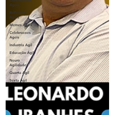
Certificacoes
Ageis
Reflexoes
Ageis
Memes Ageis
Celebracoes
Ageis
Industria Agil
Educação Ágil
Neuro
Agilidade
Quarta Agil
Sexta Agil