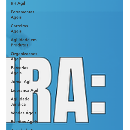
RH Agil
Ferramentas
Ageis
Carreiras
Ageis
Agilidade em
Produtos
Organizacoes
Ageis
Parcerias
Ageis
Jornal Agil
Lideranca Agil
Agilidade
Jurídica
Vendas Ágeis
Eventos Ageis