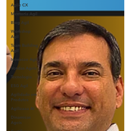
Agile CX
Mentoria Agil
Blog Agil
Workshop
Agil
Team Building
Agil
Inovacao Agil
Vendas Ageis
Tecnologia
ESG Agil
Agilidade em
Produtos
Agilizaaa AI
Dinamicas
Ageis