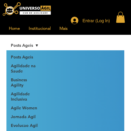
Entrar (Log In)
Home
Institucional
Mais
Posts Ageis
Posts Ageis
Agilidade na
Saude
Business
Agility
Agilidade
Inclusiva
Agile Women
Jornada Agil
Evolucao Agil