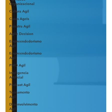
Organizacional
Cultura Agil
Cases Ageis
Palestra Agil
Agile Decision
Empreendedorismo
Ágil
Empreendedorismo
Agil
PMO Agil
Inteligencia
Artificial
Podcast Agil
Treinamento
Agil
Desenvolvimento
Agil