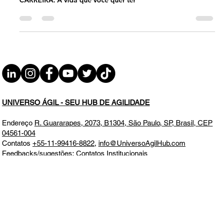
SEX 14.02.25 07h31
CARREIRA: A vida que você quer ter
UNIVERSO ÁGIL - SEU HUB DE AGILIDADE
Endereço
R. Guararapes, 2073, B1304, São Paulo, SP, Brasil, CEP
04561-004
Contatos
+55-11-99416-8822
,
info@UniversoAgilHub.com
Feedbacks/sugestões:
Contatos Institucionais
Tempo estimado de entrega de produtos físicos 1-3 semanas
Impostos inclusos. Detalhes de envio e custos adicionais
informados no momento da compra