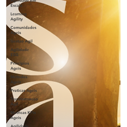
Agilidade Em
Escala
Learning
Agility
Comunidades
Ageis
Gestao Agil
Agilidade
ESG
Principios
Ageis
Metodos
Ageis
Praticas Ageis
Transformacao
Agil
Metricas KPIs
Ageis
Agilidade