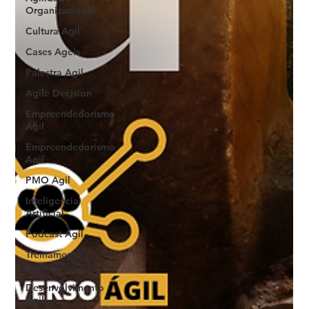
Organizacional
Cultura Agil
Cases Ageis
Palestra Agil
Agile Decision
Empreendedorismo
Ágil
Empreendedorismo
Agil
PMO Agil
Inteligencia
Artificial
Podcast Agil
Treinamento
Agil
Desenvolvimento
Agil