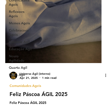
Certificacoes
Ageis
Reflexoes
Ageis
Memes Ageis
Celebracoes
Ageis
Industria Agil
Educação Ágil
Neuro
Agilidade
Quarta Agil
Sexta Agil
Universo Ágil (interno)
Apr 21, 2025
1 min read
Comunidades Ageis
Feliz Páscoa ÁGIL 2025