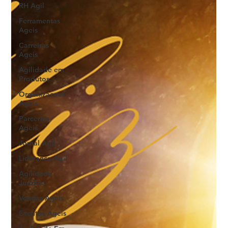
RH Agil
Ferramentas
Ageis
Carreiras
Ageis
Agilidade em
Produtos
Organizacoes
Ageis
Parcerias
Ageis
Jornal Agil
Lideranca Agil
Agilidade
Jurídica
Vendas Ágeis
Eventos Ageis