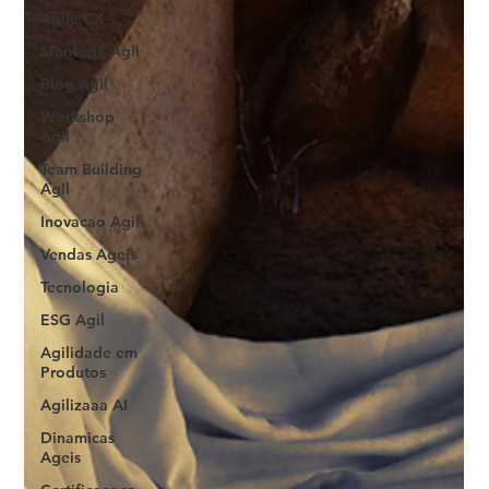
Agile CX
Mentoria Agil
Blog Agil
Workshop
Agil
Team Building
Agil
Inovacao Agil
Vendas Ageis
Tecnologia
ESG Agil
Agilidade em
Produtos
Agilizaaa AI
Dinamicas
Ageis