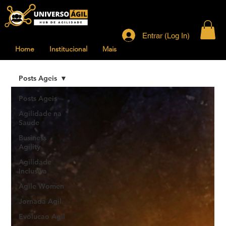
Entrar (Log In)
Home
Institucional
Mais
Posts Ageis
Posts Ageis
Agilidade na
Saude
Business
Agility
Agilidade
Inclusiva
Agile Women
Jornada Agil
Evolucao Agil