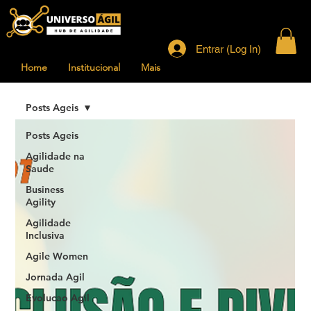
Entrar (Log In)
Home
Institucional
Mais
Posts Ageis
Posts Ageis
Agilidade na
Saude
Business
Agility
Agilidade
Inclusiva
Agile Women
Jornada Agil
Evolucao Agil