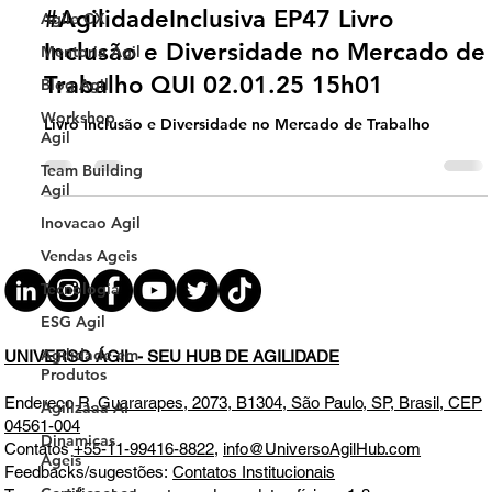
Agilidade Inclusiva
Agile CX
#AgilidadeInclusiva EP47 Livro
Mentoria Agil
Inclusão e Diversidade no Mercado de
Blog Agil
Trabalho QUI 02.01.25 15h01
Workshop
Agil
Livro Inclusão e Diversidade no Mercado de Trabalho
Team Building
Agil
Inovacao Agil
Vendas Ageis
Tecnologia
ESG Agil
Agilidade em
Produtos
UNIVERSO ÁGIL - SEU HUB DE AGILIDADE
Agilizaaa AI
Endereço
R. Guararapes, 2073, B1304, São Paulo, SP, Brasil, CEP
Dinamicas
Ageis
04561-004
Contatos
+55-11-99416-8822
,
info@UniversoAgilHub.com