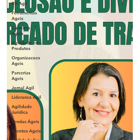
RH Agil
Ferramentas
Ageis
Carreiras
Ageis
Agilidade em
Produtos
Organizacoes
Ageis
Parcerias
Ageis
Jornal Agil
Lideranca Agil
Agilidade
Jurídica
Vendas Ágeis
Eventos Ageis