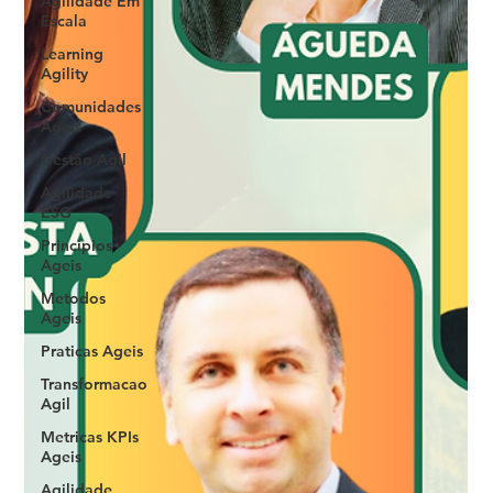
Agilidade Em
Escala
Learning
Agility
Comunidades
Ageis
Gestao Agil
Agilidade
ESG
Principios
Ageis
Metodos
Ageis
Praticas Ageis
Transformacao
Agil
Metricas KPIs
Ageis
Agilidade