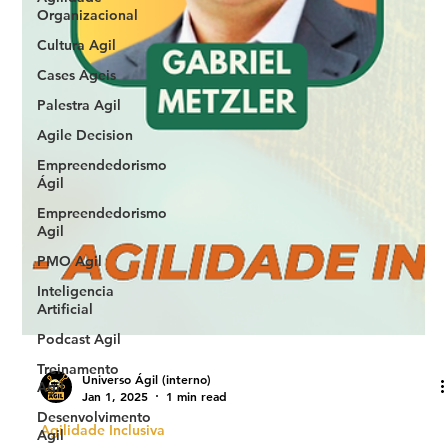
Organizacional
Cultura Agil
Cases Ageis
Palestra Agil
Agile Decision
Empreendedorismo
Ágil
Empreendedorismo
Agil
PMO Agil
Inteligencia
Artificial
Podcast Agil
Treinamento
Agil
Universo Ágil (interno)
Desenvolvimento
Jan 1, 2025
1 min read
Agil