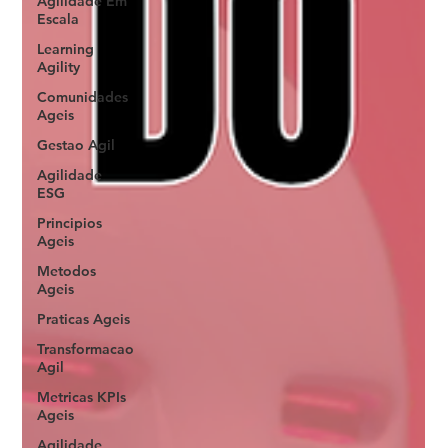
Agilidade Em
Escala
Learning
Agility
Comunidades
Ageis
Gestao Agil
Agilidade
ESG
Principios
Ageis
Metodos
Ageis
Praticas Ageis
Transformacao
Agil
Metricas KPIs
Ageis
Agilidade