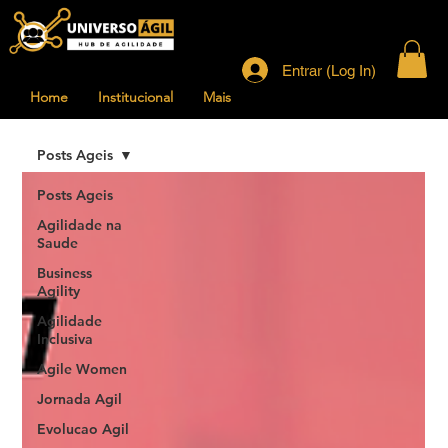
Entrar (Log In)
Home
Institucional
Mais
Posts Ageis
Posts Ageis
Agilidade na
Saude
Business
Agility
Agilidade
Inclusiva
Agile Women
Jornada Agil
Evolucao Agil