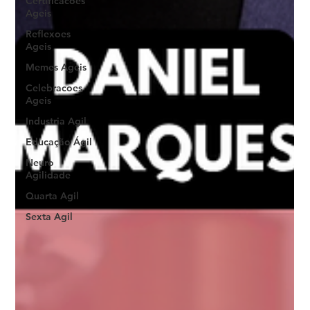
Certificacoes
Ageis
Reflexoes
Ageis
Memes Ageis
Celebracoes
Ageis
Industria Agil
Educação Ágil
Neuro
Agilidade
Quarta Agil
Sexta Agil