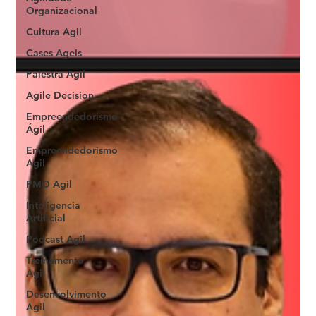
Organizacional
Cultura Agil
Cases Ageis
Palestra Agil
Agile Decision
Empreendedorismo
Ágil
Empreendedorismo
Agil
PMO Agil
Inteligencia
Artificial
Podcast Agil
Treinamento
Agil
Desenvolvimento
Agil