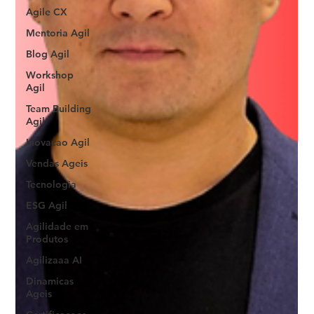
Agile CX
Mentoria Agil
Blog Agil
Workshop
Agil
Team Building
Agil
Inovacao Agil
Vendas Ageis
Tecnologia
ESG Agil
Agilidade em
Produtos
Agilizaaa AI
Dinamicas
Ageis