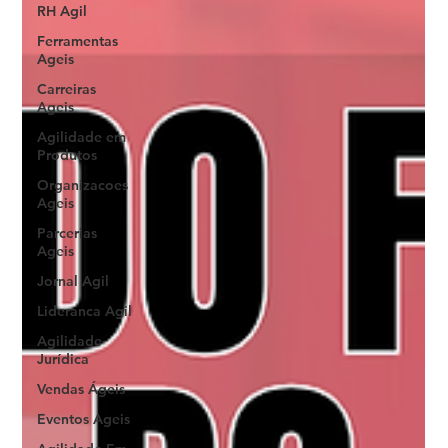
RH Agil
Ferramentas
Ageis
Carreiras
Ageis
Agilidade em
Produtos
Organizacoes
Ageis
Parcerias
Ageis
Jornal Agil
Lideranca Agil
Agilidade
Jurídica
Vendas Ágeis
Eventos Ageis