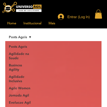
Entrar (Log In)
Home
Institucional
Mais
Posts Ageis
Posts Ageis
Agilidade na
Saude
Business
Agility
Agilidade
Inclusiva
Agile Women
Jornada Agil
Evolucao Agil