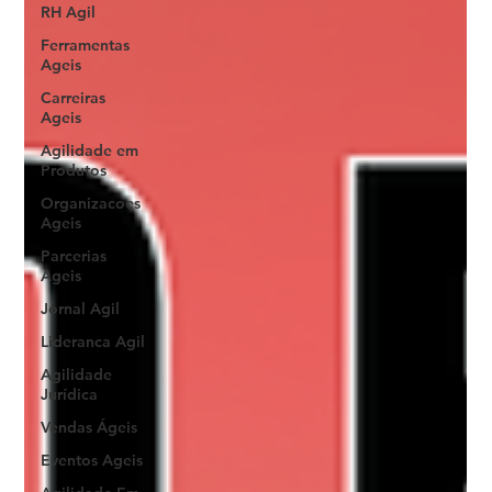
RH Agil
Ferramentas
Ageis
Carreiras
Ageis
Agilidade em
Produtos
Organizacoes
Ageis
Parcerias
Ageis
Jornal Agil
Lideranca Agil
Agilidade
Jurídica
Vendas Ágeis
Eventos Ageis