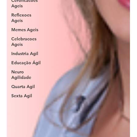
Certificacoes
Ageis
Reflexoes
Ageis
Memes Ageis
Celebracoes
Ageis
Industria Agil
Educação Ágil
Neuro
Agilidade
Quarta Agil
Sexta Agil