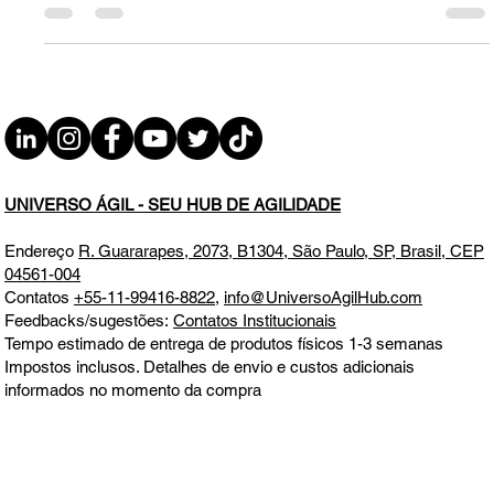
Necessário QUI 11.09.25 19h31
Direito, Economia e Inovação: Um Diálogo Necessário
UNIVERSO ÁGIL - SEU HUB DE AGILIDADE
Endereço
R. Guararapes, 2073, B1304, São Paulo, SP, Brasil, CEP
04561-004
Contatos
+55-11-99416-8822
,
info@UniversoAgilHub.com
Feedbacks/sugestões:
Contatos Institucionais
Tempo estimado de entrega de produtos físicos 1-3 semanas
Impostos inclusos. Detalhes de envio e custos adicionais
informados no momento da compra