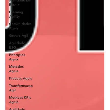
Agilidade Em
Escala
Learning
Agility
Comunidades
Ageis
Gestao Agil
Agilidade
ESG
Principios
Ageis
Metodos
Ageis
Praticas Ageis
Transformacao
Agil
Metricas KPIs
Ageis
Agilidade