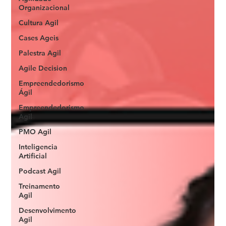
Organizacional
Cultura Agil
Cases Ageis
Palestra Agil
Agile Decision
Empreendedorismo
Ágil
Empreendedorismo
Agil
PMO Agil
Inteligencia
Artificial
Podcast Agil
Treinamento
Agil
Desenvolvimento
Agil