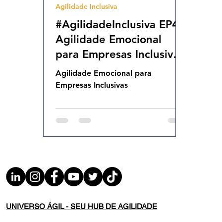
Agilidade Inclusiva
Agilidade Organizacional
Cultura Agil
#AgilidadeInclusiva EP49
Agilidade Emocional
para Empresas Inclusivas
QUI 23.01.25 15h01
Agilidade Emocional para
Empresas Inclusivas
UNIVERSO ÁGIL - SEU HUB DE AGILIDADE