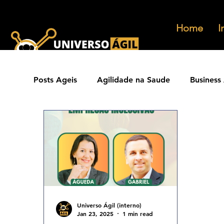
Home
I
Posts Ageis
Agilidade na Saude
Business 
Ferramentas Ageis
Carreiras Ageis
Agilidade Jurídica
Vendas Ágeis
Eve
Agilidade ESG
Principios Ageis
Met
Universo Ágil (interno)
Jan 23, 2025
1 min read