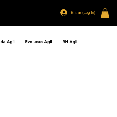
Entrar (Log In)
ada Agil
Evolucao Agil
RH Agil
ias Ageis
Jornal Agil
Lideranca Agil
Comunidades Ageis
Gestao Agil
Metricas KPIs Ageis