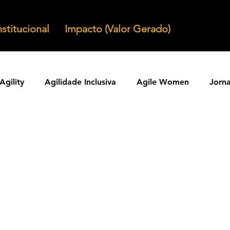
nstitucional
Impacto (Valor Gerado)
Agility
Agilidade Inclusiva
Agile Women
Jorn
Agilidade em Produtos
Organizacoes Ageis
Parcer
ntos Ageis
Agilidade Em Escala
Learning Agility
odos Ageis
Praticas Ageis
Transformacao Agil