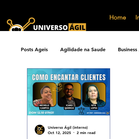
Home
I
Posts Ageis
Agilidade na Saude
Business 
Ferramentas Ageis
Carreiras Ageis
Agilidade Jurídica
Vendas Ágeis
Eve
Agilidade ESG
Principios Ageis
Met
Universo Ágil (interno)
Oct 12, 2025
2 min read