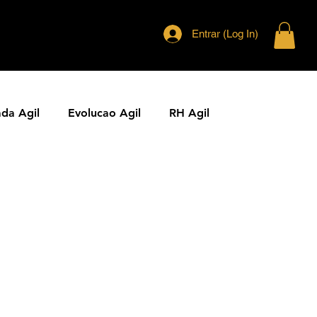
Entrar (Log In)
ada Agil
Evolucao Agil
RH Agil
ias Ageis
Jornal Agil
Lideranca Agil
Comunidades Ageis
Gestao Agil
Metricas KPIs Ageis