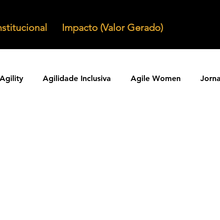
nstitucional
Impacto (Valor Gerado)
Agility
Agilidade Inclusiva
Agile Women
Jorn
Agilidade em Produtos
Organizacoes Ageis
Parcer
ntos Ageis
Agilidade Em Escala
Learning Agility
odos Ageis
Praticas Ageis
Transformacao Agil