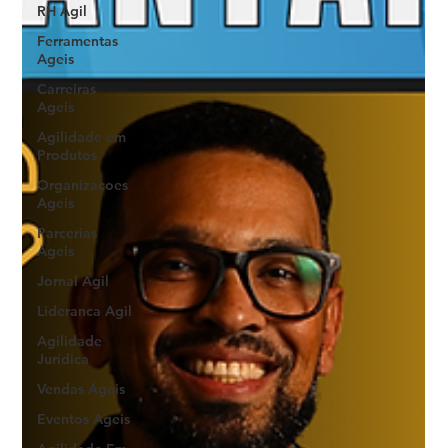
RH Agil
Ferramentas
Ageis
Carreiras
Ageis
Agilidade em
Produtos
Organizacoes
Ageis
Parcerias
Ageis
Jornal Agil
Lideranca Agil
Agilidade
Jurídica
Vendas Ágeis
Eventos Ageis