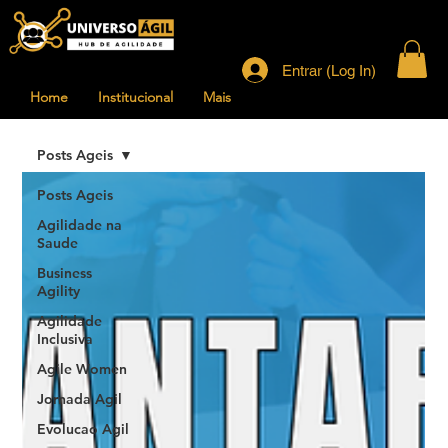
Entrar (Log In)
Home
Institucional
Mais
Posts Ageis
Posts Ageis
Agilidade na
Saude
Business
Agility
Agilidade
Inclusiva
Agile Women
Jornada Agil
Evolucao Agil