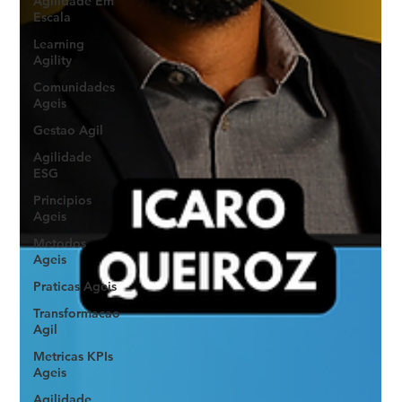
Agilidade Em
Escala
Learning
Agility
Comunidades
Ageis
Gestao Agil
Agilidade
ESG
Principios
Ageis
Metodos
Ageis
Praticas Ageis
Transformacao
Agil
Metricas KPIs
Ageis
Agilidade