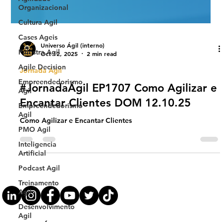
Organizacional
Cultura Agil
Cases Ageis
Palestra Agil
Agile Decision
Universo Ágil (interno)
Empreendedorismo
Oct 12, 2025
2 min read
Ágil
Empreendedorismo
Jornada Agil
Agil
#JornadaÁgil EP1707 Como Agilizar e
PMO Agil
Encantar Clientes DOM 12.10.25
Inteligencia
Artificial
Como Agilizar e Encantar Clientes
Podcast Agil
Treinamento
Agil
Desenvolvimento
Agil