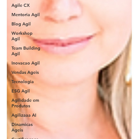
Agile CX
Mentoria Agil
Blog Agil
Workshop
Agil
Team Building
Agil
Inovacao Agil
Vendas Ageis
Tecnologia
ESG Agil
Agilidade em
Produtos
Agilizaaa AI
Dinamicas
Ageis