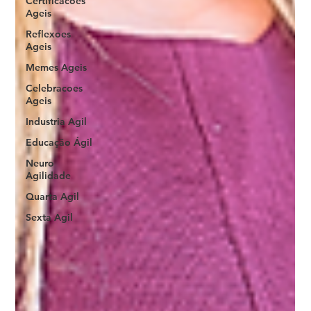
Certificacoes
Ageis
Reflexoes
Ageis
Memes Ageis
Celebracoes
Ageis
Industria Agil
Educação Ágil
Neuro
Agilidade
Quarta Agil
Sexta Agil