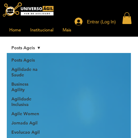
Entrar (Log In)
Home
Institucional
Mais
Posts Ageis
Posts Ageis
Agilidade na
Saude
Business
Agility
Agilidade
Inclusiva
Agile Women
Jornada Agil
Evolucao Agil