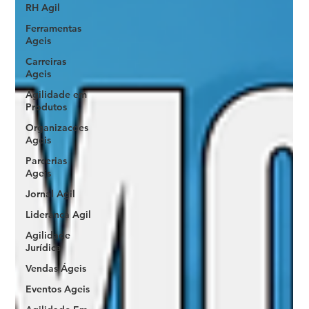
RH Agil
Ferramentas
Ageis
Carreiras
Ageis
Agilidade em
Produtos
Organizacoes
Ageis
Parcerias
Ageis
Jornal Agil
Lideranca Agil
Agilidade
Jurídica
Vendas Ágeis
Eventos Ageis