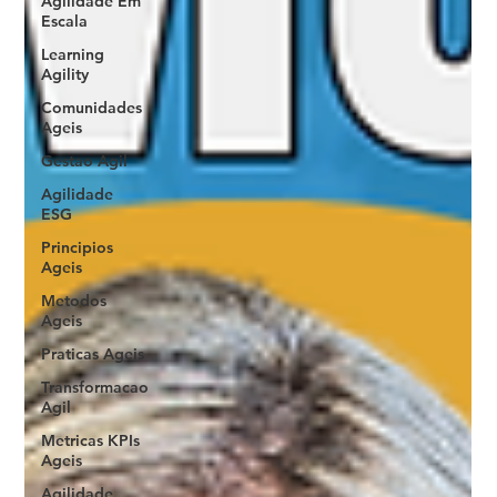
Agilidade Em
Escala
Learning
Agility
Comunidades
Ageis
Gestao Agil
Agilidade
ESG
Principios
Ageis
Metodos
Ageis
Praticas Ageis
Transformacao
Agil
Metricas KPIs
Ageis
Agilidade