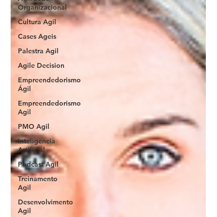
Organizacional
Cultura Agil
Cases Ageis
Palestra Agil
Agile Decision
Empreendedorismo
Ágil
Empreendedorismo
Agil
PMO Agil
Inteligencia
Artificial
Podcast Agil
Treinamento
Agil
Desenvolvimento
Agil