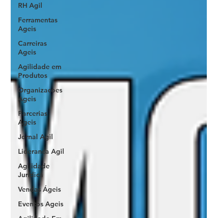
RH Agil
Ferramentas
Ageis
Carreiras
Ageis
Agilidade em
Produtos
Organizacoes
Ageis
Parcerias
Ageis
Jornal Agil
Lideranca Agil
Agilidade
Jurídica
Vendas Ágeis
Eventos Ageis