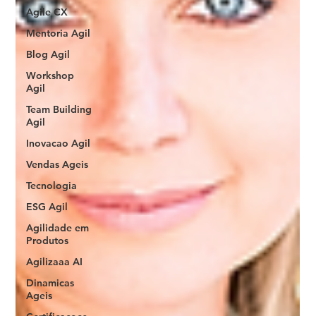
Agile CX
Mentoria Agil
Blog Agil
Workshop
Agil
Team Building
Agil
Inovacao Agil
Vendas Ageis
Tecnologia
ESG Agil
Agilidade em
Produtos
Agilizaaa AI
Dinamicas
Ageis