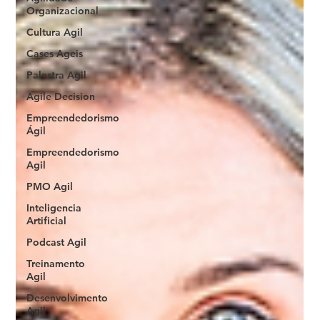
Organizacional
Cultura Agil
Cases Ageis
Palestra Agil
Agile Decision
Empreendedorismo
Ágil
Empreendedorismo
Agil
PMO Agil
Inteligencia
Artificial
Podcast Agil
Treinamento
Agil
Desenvolvimento
Agil