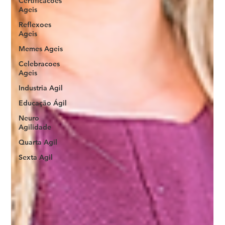
Certificacoes
Ageis
Reflexoes
Ageis
Memes Ageis
Celebracoes
Ageis
Industria Agil
Educação Ágil
Neuro
Agilidade
Quarta Agil
Sexta Agil