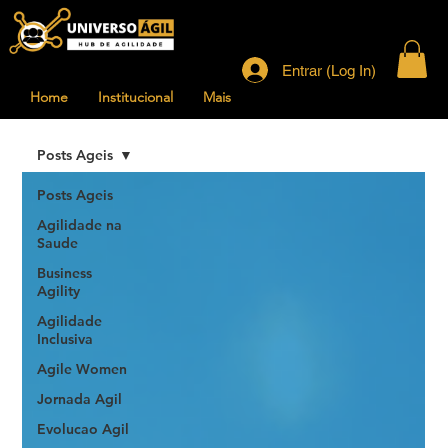
Entrar (Log In)
Home
Institucional
Mais
Posts Ageis
Posts Ageis
Agilidade na
Saude
Business
Agility
Agilidade
Inclusiva
Agile Women
Jornada Agil
Evolucao Agil