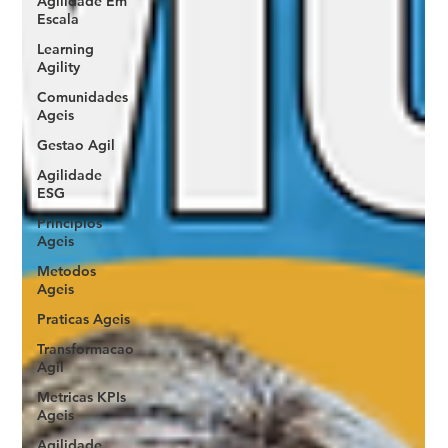
Agilidade Em
Escala
Learning
Agility
Comunidades
Ageis
Gestao Agil
Agilidade
ESG
Principios
Ageis
Metodos
Ageis
Praticas Ageis
Transformacao
Agil
Metricas KPIs
Ageis
Agilidade