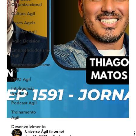
Organizacional
Cultura Agil
Cases Ageis
Palestra Agil
Agile Decision
Empreendedorismo
Ágil
Empreendedorismo
Agil
PMO Agil
Inteligencia
Artificial
Podcast Agil
Treinamento
Agil
Desenvolvimento
Agil