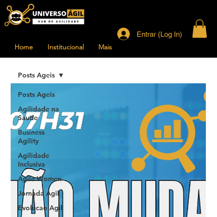
Entrar (Log In)
Home
Institucional
Mais
Posts Ageis
Posts Ageis
Agilidade na
Saude
Business
Agility
Agilidade
Inclusiva
Agile Women
Jornada Agil
Evolucao Agil