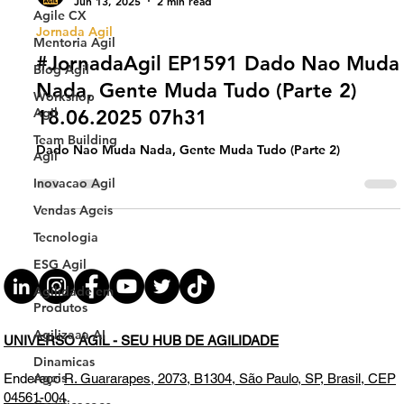
Agile CX
Universo Ágil (interno)
Mentoria Agil
Jun 13, 2025
2 min read
Blog Agil
Jornada Agil
Workshop
#JornadaAgil EP1591 Dado Nao Muda
Agil
Nada, Gente Muda Tudo (Parte 2)
Team Building
Agil
18.06.2025 07h31
Inovacao Agil
Dado Nao Muda Nada, Gente Muda Tudo (Parte 2)
Vendas Ageis
Tecnologia
ESG Agil
Agilidade em
Produtos
Agilizaaa AI
Dinamicas
Ageis
UNIVERSO ÁGIL - SEU HUB DE AGILIDADE