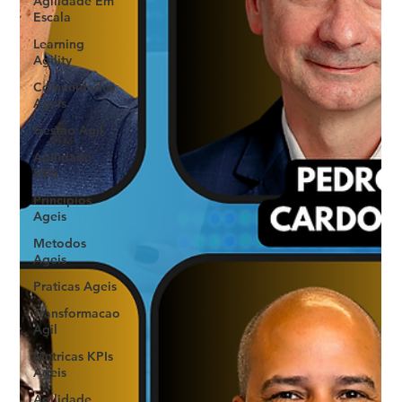
Agilidade Em
Escala
Learning
Agility
Comunidades
Ageis
Gestao Agil
Agilidade
ESG
Principios
Ageis
Metodos
Ageis
Praticas Ageis
Transformacao
Agil
Metricas KPIs
Ageis
Agilidade