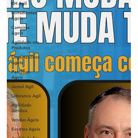
RH Agil
Ferramentas
Ageis
Carreiras
Ageis
Agilidade em
Produtos
Organizacoes
Ageis
Parcerias
Ageis
Jornal Agil
Lideranca Agil
Agilidade
Jurídica
Vendas Ágeis
Eventos Ageis