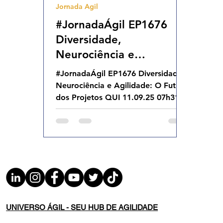
Jornada Agil
Agilidade Organizacional
Cultura Agil
#JornadaÁgil EP1676
Diversidade,
Neurociência e
Agilidade: O Futuro dos
#JornadaÁgil EP1676 Diversidade,
Projetos QUI 11.09.25
Neurociência e Agilidade: O Futuro
07h31
dos Projetos QUI 11.09.25 07h31
UNIVERSO ÁGIL - SEU HUB DE AGILIDADE