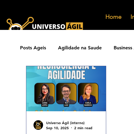
Home
I
Posts Ageis
Agilidade na Saude
Business 
Ferramentas Ageis
Carreiras Ageis
Agilidade Jurídica
Vendas Ágeis
Eve
Agilidade ESG
Principios Ageis
Met
Universo Ágil (interno)
Sep 10, 2025
2 min read