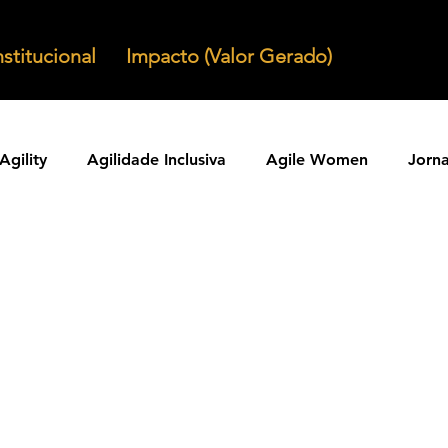
nstitucional
Impacto (Valor Gerado)
Agility
Agilidade Inclusiva
Agile Women
Jorn
Agilidade em Produtos
Organizacoes Ageis
Parcer
ntos Ageis
Agilidade Em Escala
Learning Agility
odos Ageis
Praticas Ageis
Transformacao Agil