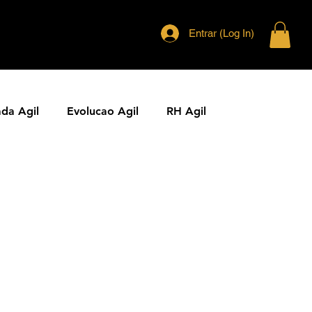
Entrar (Log In)
ada Agil
Evolucao Agil
RH Agil
ias Ageis
Jornal Agil
Lideranca Agil
Comunidades Ageis
Gestao Agil
Metricas KPIs Ageis