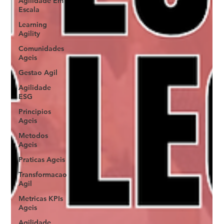
Agilidade Em
Escala
Learning
Agility
Comunidades
Ageis
Gestao Agil
Agilidade
ESG
Principios
Ageis
Metodos
Ageis
Praticas Ageis
Transformacao
Agil
Metricas KPIs
Ageis
Agilidade