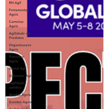
RH Agil
Ferramentas
Ageis
Carreiras
Ageis
Agilidade em
Produtos
Organizacoes
Ageis
Parcerias
Ageis
Jornal Agil
Lideranca Agil
Agilidade
Jurídica
Vendas Ágeis
Eventos Ageis