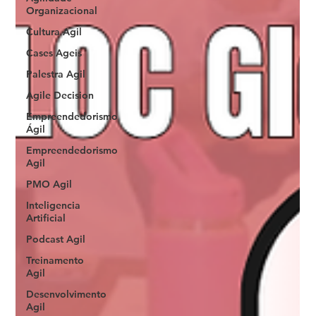
Organizacional
Cultura Agil
Cases Ageis
Palestra Agil
Agile Decision
Empreendedorismo
Ágil
Empreendedorismo
Agil
PMO Agil
Inteligencia
Artificial
Podcast Agil
Treinamento
Agil
Desenvolvimento
Agil