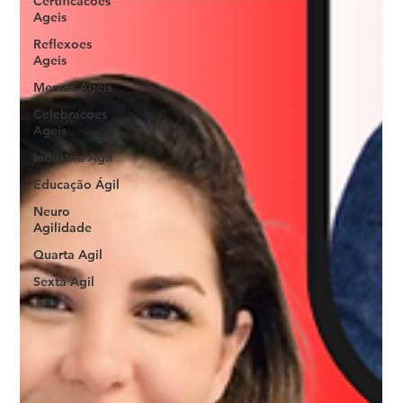
Certificacoes
Ageis
Reflexoes
Ageis
Memes Ageis
Celebracoes
Ageis
Industria Agil
Educação Ágil
Neuro
Agilidade
Quarta Agil
Sexta Agil