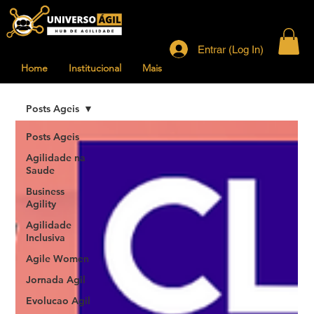
Entrar (Log In)
Home
Institucional
Mais
Posts Ageis
Posts Ageis
Agilidade na
Saude
Business
Agility
Agilidade
Inclusiva
Agile Women
Jornada Agil
Evolucao Agil