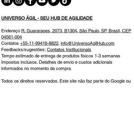
UNIVERSO ÁGIL - SEU HUB DE AGILIDADE
Endereço
R. Guararapes, 2073, B1304, São Paulo, SP, Brasil, CEP
04561-004
Contatos
+55-11-99416-8822
,
info@UniversoAgilHub.com
Feedbacks/sugestões:
Contatos Institucionais
Tempo estimado de entrega de produtos físicos 1-3 semanas
Impostos inclusos. Detalhes de envio e custos adicionais
informados no momento da compra
Todos os direitos reservados. Este site não faz parte do Google ou
Meta, nem é endossado por eles em nenhum aspecto. Google e
Meta são marcas comerciais
Aceitamos todos os principais cartões de crédito e débito, boleto,
MercadoPago, PagSeguro e PayPal.
Política de Entrega, Troca,
Devolução e Reembolso