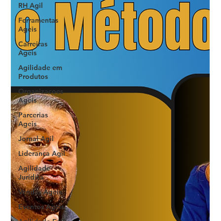
RH Agil
Ferramentas
Ageis
Carreiras
Ageis
Agilidade em
Produtos
Organizacoes
Ageis
Parcerias
Ageis
Jornal Agil
Lideranca Agil
Agilidade
Jurídica
Vendas Ágeis
Eventos Ageis