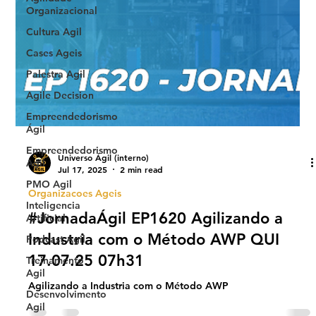
Organizacional
Cultura Agil
Cases Ageis
Palestra Agil
Agile Decision
Empreendedorismo
Ágil
Empreendedorismo
Agil
PMO Agil
Universo Ágil (interno)
Jul 17, 2025
2 min read
Inteligencia
Artificial
Organizacoes Ageis
Podcast Agil
#JornadaÁgil EP1620 Agilizando a
Treinamento
Industria com o Método AWP QUI
Agil
17.07.25 07h31
Desenvolvimento
Agil