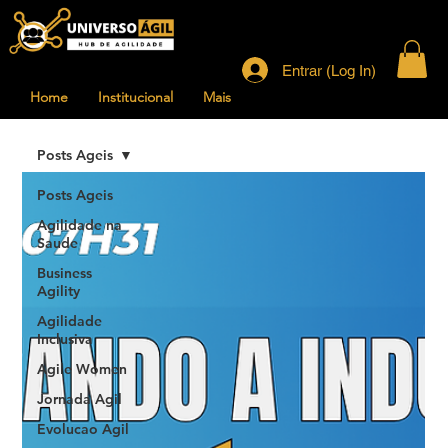
Entrar (Log In)
Home
Institucional
Mais
Posts Ageis
Posts Ageis
Agilidade na
Saude
Business
Agility
Agilidade
Inclusiva
Agile Women
Jornada Agil
Evolucao Agil