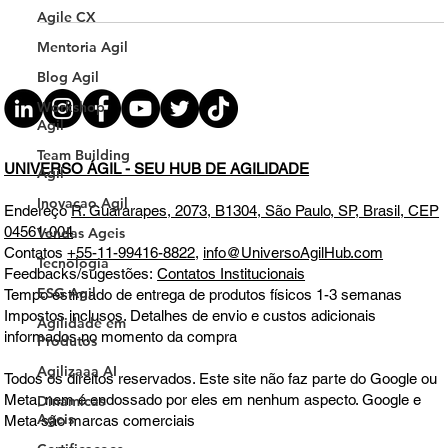
Agilizando a Industria com o Método AWP
Agile CX
Mentoria Agil
Blog Agil
Workshop
Agil
Team Building
Agil
Inovacao Agil
UNIVERSO ÁGIL - SEU HUB DE AGILIDADE
Vendas Ageis
Endereço
R. Guararapes, 2073, B1304, São Paulo, SP, Brasil, CEP
Tecnologia
04561-004
ESG Agil
Contatos
+55-11-99416-8822
,
info@UniversoAgilHub.com
Feedbacks/sugestões:
Contatos Institucionais
Agilidade em
Produtos
Tempo estimado de entrega de produtos físicos 1-3 semanas
Impostos inclusos. Detalhes de envio e custos adicionais
Agilizaaa AI
informados no momento da compra
Dinamicas
Ageis
Todos os direitos reservados. Este site não faz parte do Google ou
Meta, nem é endossado por eles em nenhum aspecto. Google e