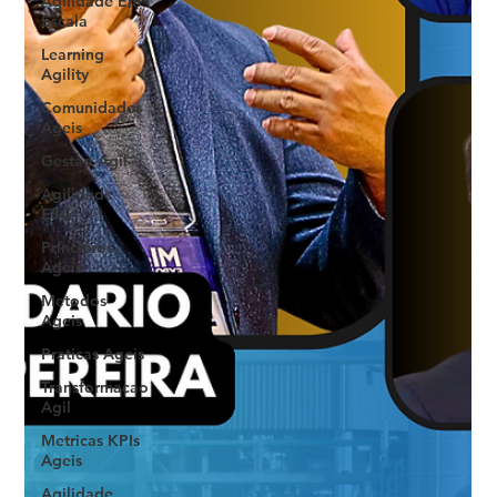
Agilidade Em
Escala
Learning
Agility
Comunidades
Ageis
Gestao Agil
Agilidade
ESG
Principios
Ageis
Metodos
Ageis
Praticas Ageis
Transformacao
Agil
Metricas KPIs
Ageis
Agilidade