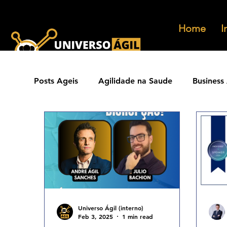
Home
I
Posts Ageis
Agilidade na Saude
Business 
Ferramentas Ageis
Carreiras Ageis
Agilidade Jurídica
Vendas Ágeis
Eve
Agilidade ESG
Principios Ageis
Met
Universo Ágil (interno)
Feb 3, 2025
1 min read