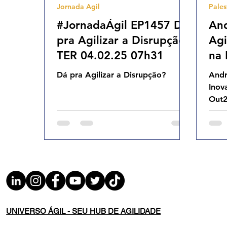
Jornada Agil
Pales
Agilidade Organizacional
Cultura Agil
#JornadaÁgil EP1457 Dá
And
pra Agilizar a Disrupção?
Agi
TER 04.02.25 07h31
na 
Dá pra Agilizar a Disrupção?
Andr
Inov
Out
UNIVERSO ÁGIL - SEU HUB DE AGILIDADE