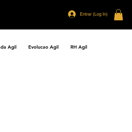
Entrar (Log In)
ada Agil
Evolucao Agil
RH Agil
ias Ageis
Jornal Agil
Lideranca Agil
Comunidades Ageis
Gestao Agil
Metricas KPIs Ageis