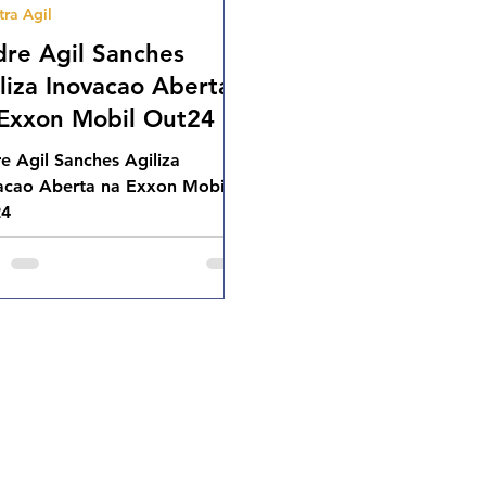
tra Agil
Cases Ageis
re Agil Sanches
liza Inovacao Aberta
Exxon Mobil Out24
e Agil Sanches Agiliza
acao Aberta na Exxon Mobil
24