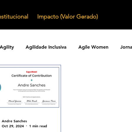
nstitucional
Impacto (Valor Gerado)
Agility
Agilidade Inclusiva
Agile Women
Jorn
Agilidade em Produtos
Organizacoes Ageis
Parcer
ntos Ageis
Agilidade Em Escala
Learning Agility
odos Ageis
Praticas Ageis
Transformacao Agil
Andre Sanches
Oct 29, 2024
1 min read