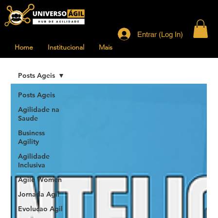
Entrar (Log In)
Home
Institucional
Mais
Posts Ageis
Posts Ageis
Agilidade na
Saude
Business
Agility
Agilidade
Inclusiva
Agile Women
Jornada Agil
Evolucao Agil