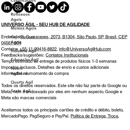
Certificacoes
Ageis
Reflexoes
Ageis
Memes Ageis
UNIVERSO ÁGIL - SEU HUB DE AGILIDADE
Celebracoes
Ageis
Endereço
R. Guararapes, 2073, B1304, São Paulo, SP, Brasil, CEP
Industria Agil
04561-004
Contatos
+55-11-99416-8822
,
info@UniversoAgilHub.com
Educação Ágil
Feedbacks/sugestões:
Contatos Institucionais
Neuro
Tempo estimado de entrega de produtos físicos 1-3 semanas
Agilidade
Impostos inclusos. Detalhes de envio e custos adicionais
Quarta Agil
informados no momento da compra
Sexta Agil
Todos os direitos reservados. Este site não faz parte do Google ou
Meta, nem é endossado por eles em nenhum aspecto. Google e
Meta são marcas comerciais
Aceitamos todos os principais cartões de crédito e débito, boleto,
MercadoPago, PagSeguro e PayPal.
Política de Entrega, Troca,