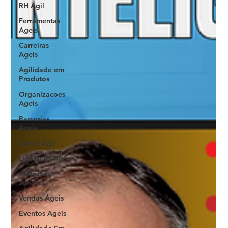
RH Agil
Ferramentas
Ageis
Carreiras
Ageis
Agilidade em
Produtos
Organizacoes
Ageis
Parcerias
Ageis
Jornal Agil
Lideranca Agil
Agilidade
Jurídica
Vendas Ágeis
Eventos Ageis