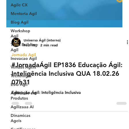
Agile CX
Mentoria Agil
Blog Agil
Workshop
Agil
Team Building
Universo Ágil (interno)
Agil
Feb 10
2 min read
Inovacao Agil
Jornada Agil
Vendas Ageis
#JornadaÁgil EP1836 Educação Ágil:
Tecnologia
Inteligência Inclusiva QUA 18.02.26
ESG Agil
07h31
Agilidade em
Produtos
Educação Ágil: Inteligência Inclusiva
Agilizaaa AI
Dinamicas
Ageis