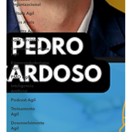
Organizacional
Cultura Agil
Cases Ageis
Palestra Agil
Agile Decision
Empreendedorismo
Ágil
Empreendedorismo
Agil
PMO Agil
Inteligencia
Artificial
Podcast Agil
Treinamento
Agil
Desenvolvimento
Agil