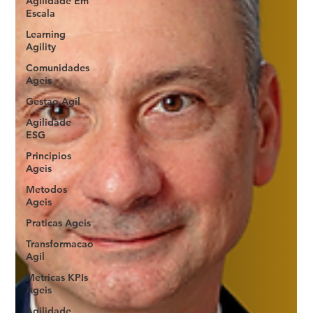
Agilidade Em
Escala
Learning
Agility
Comunidades
Ageis
Gestao Agil
Agilidade
ESG
Principios
Ageis
Metodos
Ageis
Praticas Ageis
Transformacao
Agil
Metricas KPIs
Ageis
Agilidade