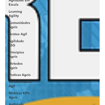
Agilidade Em
Escala
Learning
Agility
Comunidades
Ageis
Gestao Agil
Agilidade
ESG
Principios
Ageis
Metodos
Ageis
Praticas Ageis
Transformacao
Agil
Metricas KPIs
Ageis
Agilidade