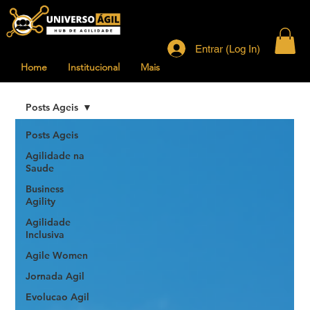
Entrar (Log In)
Home
Institucional
Mais
Posts Ageis
Posts Ageis
Agilidade na
Saude
Business
Agility
Agilidade
Inclusiva
Agile Women
Jornada Agil
Evolucao Agil