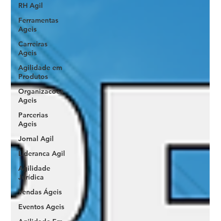
RH Agil
Ferramentas
Ageis
Carreiras
Ageis
Agilidade em
Produtos
Organizacoes
Ageis
Parcerias
Ageis
Jornal Agil
Lideranca Agil
Agilidade
Jurídica
Vendas Ágeis
Eventos Ageis