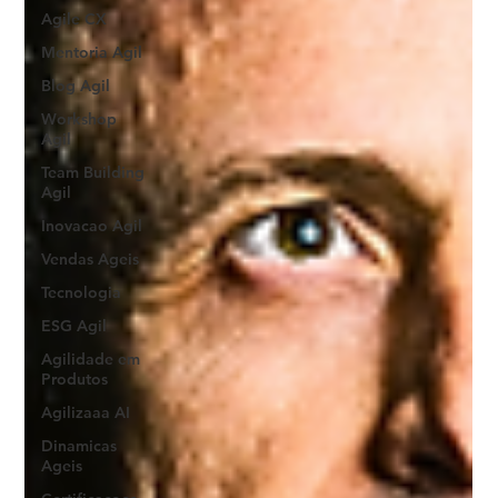
Agile CX
Mentoria Agil
Blog Agil
Workshop
Agil
Team Building
Agil
Inovacao Agil
Vendas Ageis
Tecnologia
ESG Agil
Agilidade em
Produtos
Agilizaaa AI
Dinamicas
Ageis