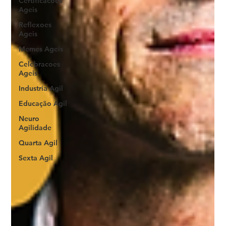
Certificacoes
Ageis
Reflexoes
Ageis
Memes Ageis
Celebracoes
Ageis
Industria Agil
Educação Ágil
Neuro
Agilidade
Quarta Agil
Sexta Agil