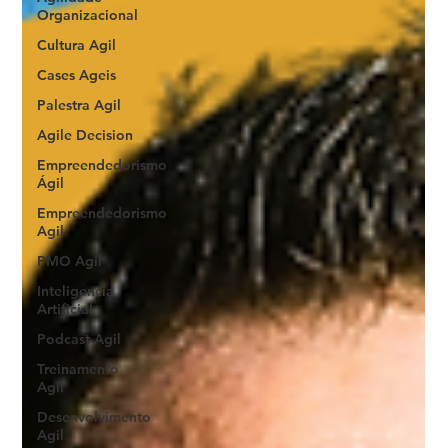
Organizacional
Cultura Agil
Cases Ageis
Palestra Agil
Agile Decision
Empreendedorismo
Ágil
Empreendedorismo
Agil
PMO Agil
Inteligencia
Artificial
Podcast Agil
Treinamento
Agil
Desenvolvimento
Agil