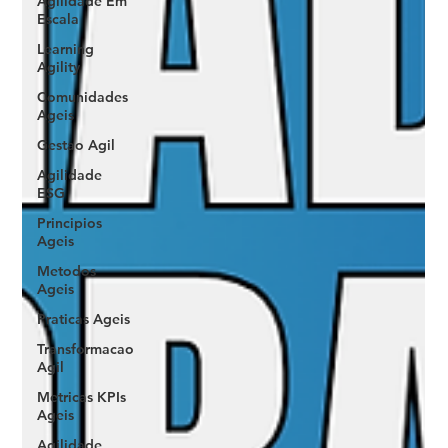
Agilidade Em
Escala
Learning
Agility
Comunidades
Ageis
Gestao Agil
Agilidade
ESG
Principios
Ageis
Metodos
Ageis
Praticas Ageis
Transformacao
Agil
Metricas KPIs
Ageis
Agilidade