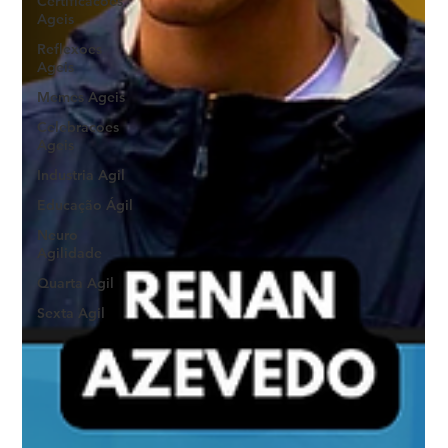
Certificacoes
Ageis
Reflexoes
Ageis
Memes Ageis
Celebracoes
Ageis
Industria Agil
Educação Ágil
Neuro
Agilidade
Quarta Agil
Sexta Agil