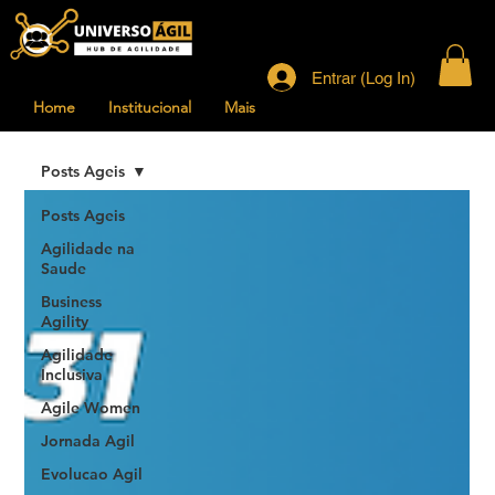
Entrar (Log In)
Home
Institucional
Mais
Posts Ageis
Posts Ageis
Agilidade na
Saude
Business
Agility
Agilidade
Inclusiva
Agile Women
Jornada Agil
Evolucao Agil