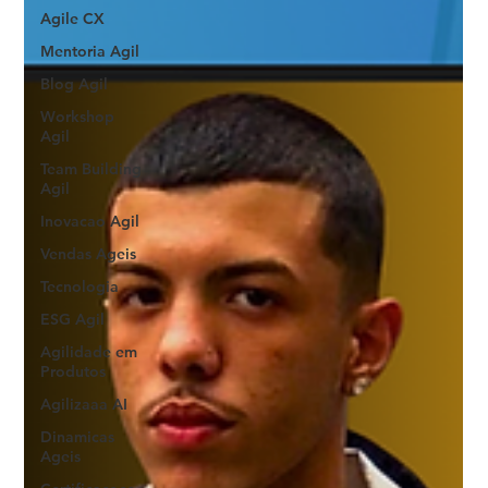
Agile CX
Mentoria Agil
Blog Agil
Workshop
Agil
Team Building
Agil
Inovacao Agil
Vendas Ageis
Tecnologia
ESG Agil
Agilidade em
Produtos
Agilizaaa AI
Dinamicas
Ageis