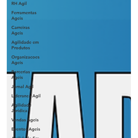
RH Agil
Ferramentas
Ageis
Carreiras
Ageis
Agilidade em
Produtos
Organizacoes
Ageis
Parcerias
Ageis
Jornal Agil
Lideranca Agil
Agilidade
Jurídica
Vendas Ágeis
Eventos Ageis