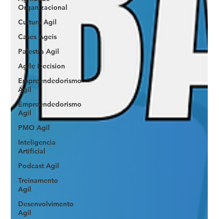
Organizacional
Cultura Agil
Cases Ageis
Palestra Agil
Agile Decision
Empreendedorismo
Ágil
Empreendedorismo
Agil
PMO Agil
Inteligencia
Artificial
Podcast Agil
Treinamento
Agil
Desenvolvimento
Agil