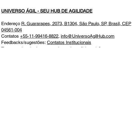
UNIVERSO ÁGIL - SEU HUB DE AGILIDADE
Endereço
R. Guararapes, 2073, B1304, São Paulo, SP, Brasil, CEP
04561-004
Contatos
+55-11-99416-8822
,
info@UniversoAgilHub.com
Feedbacks/sugestões:
Contatos Institucionais
Tempo estimado de entrega de produtos físicos 1-3 semanas
Impostos inclusos. Detalhes de envio e custos adicionais
informados no momento da compra
Todos os direitos reservados. Este site não faz parte do Google ou
Meta, nem é endossado por eles em nenhum aspecto. Google e
Meta são marcas comerciais
Aceitamos todos os principais cartões de crédito e débito, boleto,
MercadoPago, PagSeguro e PayPal.
Política de Entrega, Troca,
Devolução e Reembolso
CNPJ 39.241.702/0001-00
ALOTUZ LTDA