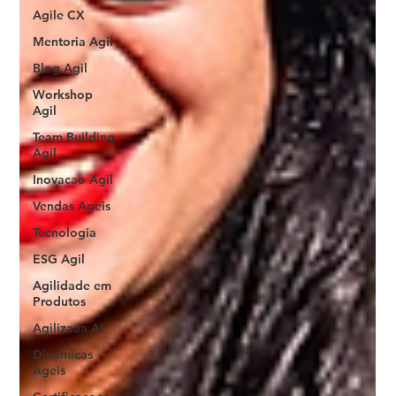
Agile CX
Mentoria Agil
Blog Agil
Workshop
Agil
Team Building
Agil
Inovacao Agil
Vendas Ageis
Tecnologia
ESG Agil
Agilidade em
Produtos
Agilizaaa AI
Dinamicas
Ageis