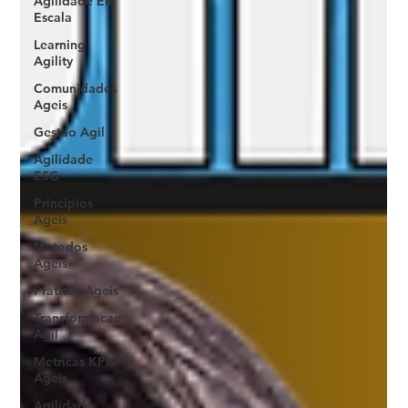
Agilidade Em
Escala
Learning
Agility
Comunidades
Ageis
Gestao Agil
Agilidade
ESG
Principios
Ageis
Metodos
Ageis
Praticas Ageis
Transformacao
Agil
Metricas KPIs
Ageis
Agilidade