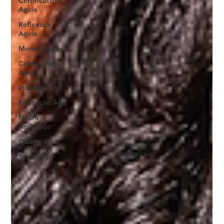
Certificacoes
Ageis
Reflexoes
Ageis
Memes Ageis
Celebracoes
Ageis
Industria Agil
Educação Ágil
Neuro
Agilidade
Quarta Agil
Sexta Agil