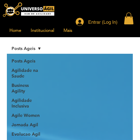
Entrar (Log In)
Home
Institucional
Mais
Posts Ageis
Posts Ageis
Agilidade na
Saude
Business
Agility
Agilidade
Inclusiva
Agile Women
Jornada Agil
Evolucao Agil