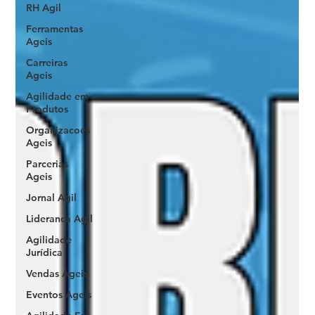
RH Agil
Ferramentas
Ageis
Carreiras
Ageis
Agilidade em
Produtos
Organizacoes
Ageis
Parcerias
Ageis
Jornal Agil
Lideranca Agil
Agilidade
Jurídica
Vendas Ágeis
Eventos Ageis