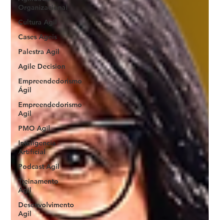
Organizacional
Cultura Agil
Cases Ageis
Palestra Agil
Agile Decision
Empreendedorismo
Ágil
Empreendedorismo
Agil
PMO Agil
Inteligencia
Artificial
Podcast Agil
Treinamento
Agil
Desenvolvimento
Agil