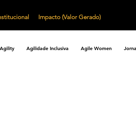
nstitucional
Impacto (Valor Gerado)
Agility
Agilidade Inclusiva
Agile Women
Jorn
Agilidade em Produtos
Organizacoes Ageis
Parcer
ntos Ageis
Agilidade Em Escala
Learning Agility
odos Ageis
Praticas Ageis
Transformacao Agil