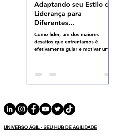
Adaptando seu Estilo de
Agilidade Organizacional
Cultura Agil
Liderança para
Diferentes
Personalidades e
Como líder, um dos maiores
Necessidades da Equipe
desafios que enfrentamos é
efetivamente guiar e motivar uma
equipe diversa. Afinal, cada
membro traz para a...
UNIVERSO ÁGIL - SEU HUB DE AGILIDADE