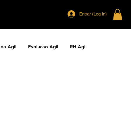
Entrar (Log In)
ada Agil
Evolucao Agil
RH Agil
ias Ageis
Jornal Agil
Lideranca Agil
Comunidades Ageis
Gestao Agil
Metricas KPIs Ageis