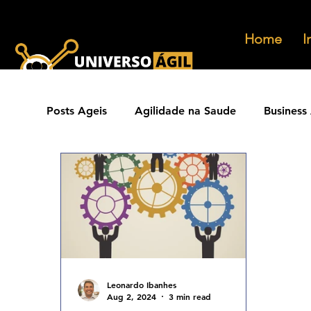
Home
I
Posts Ageis
Agilidade na Saude
Business 
Ferramentas Ageis
Carreiras Ageis
Agilidade Jurídica
Vendas Ágeis
Eve
Agilidade ESG
Principios Ageis
Met
Leonardo Ibanhes
Aug 2, 2024
3 min read