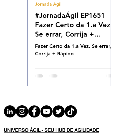
Jornada Agil
Agilidade Organizacional
Cultura Agil
#JornadaÁgil EP1651
Fazer Certo da 1.a Vez.
Se errar, Corrija +
Rápido DOM 17.08.25
Fazer Certo da 1.a Vez. Se errar,
07h31
Corrija + Rápido
UNIVERSO ÁGIL - SEU HUB DE AGILIDADE