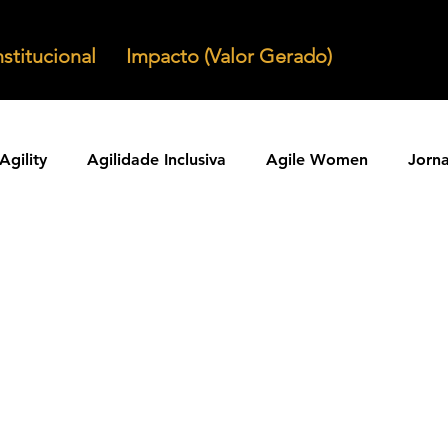
nstitucional
Impacto (Valor Gerado)
Agility
Agilidade Inclusiva
Agile Women
Jorn
Agilidade em Produtos
Organizacoes Ageis
Parcer
ntos Ageis
Agilidade Em Escala
Learning Agility
odos Ageis
Praticas Ageis
Transformacao Agil