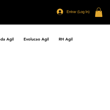
Entrar (Log In)
ada Agil
Evolucao Agil
RH Agil
ias Ageis
Jornal Agil
Lideranca Agil
Comunidades Ageis
Gestao Agil
Metricas KPIs Ageis