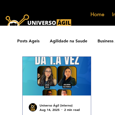
Home
I
Posts Ageis
Agilidade na Saude
Business 
Ferramentas Ageis
Carreiras Ageis
Agilidade Jurídica
Vendas Ágeis
Eve
Agilidade ESG
Principios Ageis
Met
Universo Ágil (interno)
Aug 14, 2025
2 min read