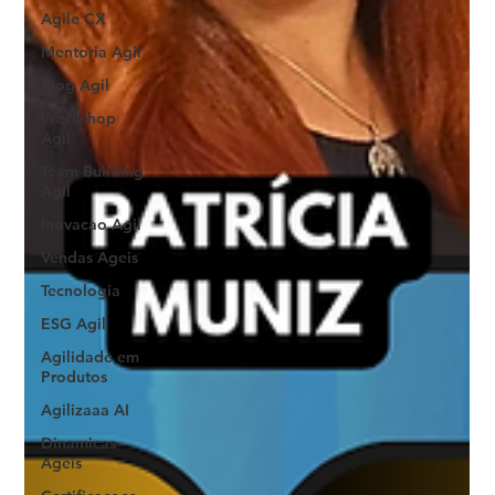
Agile CX
Mentoria Agil
Blog Agil
Workshop
Agil
Team Building
Agil
Inovacao Agil
Vendas Ageis
Tecnologia
ESG Agil
Agilidade em
Produtos
Agilizaaa AI
Dinamicas
Ageis