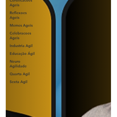
Certificacoes
Ageis
Reflexoes
Ageis
Memes Ageis
Celebracoes
Ageis
Industria Agil
Educação Ágil
Neuro
Agilidade
Quarta Agil
Sexta Agil