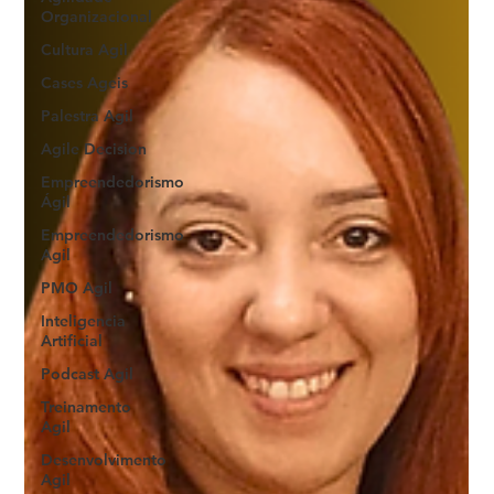
Organizacional
Cultura Agil
Cases Ageis
Palestra Agil
Agile Decision
Empreendedorismo
Ágil
Empreendedorismo
Agil
PMO Agil
Inteligencia
Artificial
Podcast Agil
Treinamento
Agil
Desenvolvimento
Agil