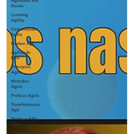
Agilidade Em
Escala
Learning
Agility
Comunidades
Ageis
Gestao Agil
Agilidade
ESG
Principios
Ageis
Metodos
Ageis
Praticas Ageis
Transformacao
Agil
Metricas KPIs
Ageis
Agilidade