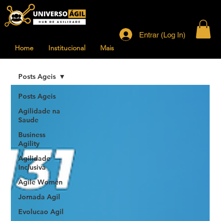
Entrar (Log In)
Home
Institucional
Mais
Posts Ageis
Posts Ageis
Agilidade na
Saude
Business
Agility
Agilidade
Inclusiva
Agile Women
Jornada Agil
Evolucao Agil