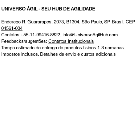
UNIVERSO ÁGIL - SEU HUB DE AGILIDADE
Endereço
R. Guararapes, 2073, B1304, São Paulo, SP, Brasil, CEP
04561-004
Contatos
+55-11-99416-8822
,
info@UniversoAgilHub.com
Feedbacks/sugestões:
Contatos Institucionais
Tempo estimado de entrega de produtos físicos 1-3 semanas
Impostos inclusos. Detalhes de envio e custos adicionais
informados no momento da compra
Todos os direitos reservados. Este site não faz parte do Google ou
Meta, nem é endossado por eles em nenhum aspecto. Google e
Meta são marcas comerciais
Aceitamos todos os principais cartões de crédito e débito, boleto,
MercadoPago, PagSeguro e PayPal.
Política de Entrega, Troca,
Devolução e Reembolso
CNPJ 39.241.702/0001-00
ALOTUZ LTDA