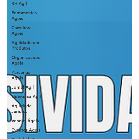
RH Agil
Ferramentas
Ageis
Carreiras
Ageis
Agilidade em
Produtos
Organizacoes
Ageis
Parcerias
Ageis
Jornal Agil
Lideranca Agil
Agilidade
Jurídica
Vendas Ágeis
Eventos Ageis