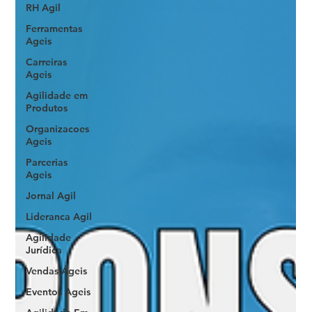
RH Agil
Ferramentas
Ageis
Carreiras
Ageis
Agilidade em
Produtos
Organizacoes
Ageis
Parcerias
Ageis
Jornal Agil
Lideranca Agil
Agilidade
Jurídica
Vendas Ágeis
Eventos Ageis