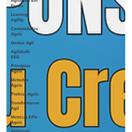
Agilidade Em
Escala
Learning
Agility
Comunidades
Ageis
Gestao Agil
Agilidade
ESG
Principios
Ageis
Metodos
Ageis
Praticas Ageis
Transformacao
Agil
Metricas KPIs
Ageis
Agilidade