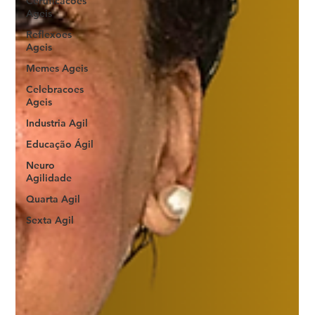
Certificacoes
Ageis
Reflexoes
Ageis
Memes Ageis
Celebracoes
Ageis
Industria Agil
Educação Ágil
Neuro
Agilidade
Quarta Agil
Sexta Agil