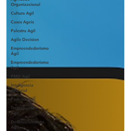
Organizacional
Cultura Agil
Cases Ageis
Palestra Agil
Agile Decision
Empreendedorismo
Ágil
Empreendedorismo
Agil
PMO Agil
Inteligencia
Artificial
Podcast Agil
Treinamento
Agil
Desenvolvimento
Agil