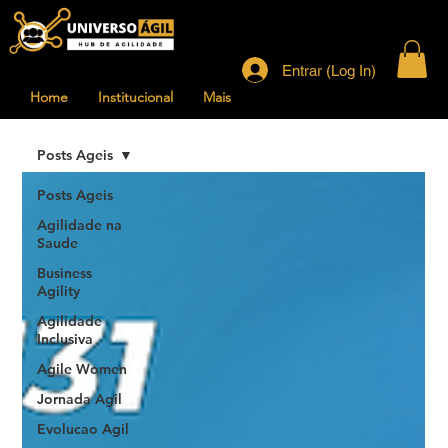
Entrar (Log In)
Home
Institucional
Mais
Posts Ageis
Posts Ageis
Agilidade na
Saude
Business
Agility
Agilidade
Inclusiva
Agile Women
Jornada Agil
Evolucao Agil