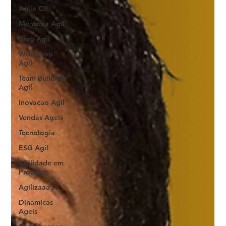
Agile CX
Mentoria Agil
Blog Agil
Workshop
Agil
Team Building
Agil
Inovacao Agil
Vendas Ageis
Tecnologia
ESG Agil
Agilidade em
Produtos
Agilizaaa AI
Dinamicas
Ageis