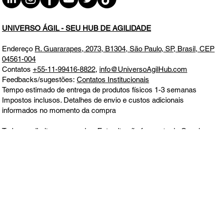
UNIVERSO ÁGIL - SEU HUB DE AGILIDADE
Endereço
R. Guararapes, 2073, B1304, São Paulo, SP, Brasil, CEP
04561-004
Contatos
+55-11-99416-8822
,
info@UniversoAgilHub.com
Feedbacks/sugestões:
Contatos Institucionais
Tempo estimado de entrega de produtos físicos 1-3 semanas
Impostos inclusos. Detalhes de envio e custos adicionais
informados no momento da compra
Todos os direitos reservados. Este site não faz parte do Google ou
Meta, nem é endossado por eles em nenhum aspecto. Google e
Meta são marcas comerciais
Aceitamos todos os principais cartões de crédito e débito, boleto,
MercadoPago, PagSeguro e PayPal.
Política de Entrega, Troca,
Devolução e Reembolso