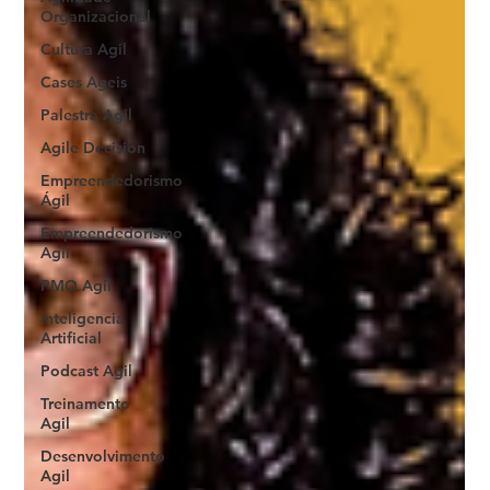
Organizacional
Cultura Agil
Cases Ageis
Palestra Agil
Agile Decision
Empreendedorismo
Ágil
Empreendedorismo
Agil
PMO Agil
Inteligencia
Artificial
Podcast Agil
Treinamento
Agil
Desenvolvimento
Agil