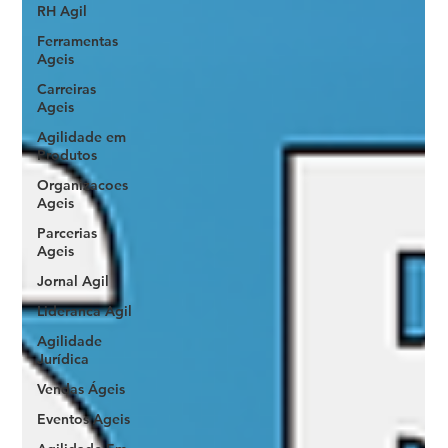
RH Agil
Ferramentas
Ageis
Carreiras
Ageis
Agilidade em
Produtos
Organizacoes
Ageis
Parcerias
Ageis
Jornal Agil
Lideranca Agil
Agilidade
Jurídica
Vendas Ágeis
Eventos Ageis