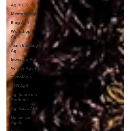
Agile CX
Mentoria Agil
Blog Agil
Workshop
Agil
Team Building
Agil
Inovacao Agil
Vendas Ageis
Tecnologia
ESG Agil
Agilidade em
Produtos
Agilizaaa AI
Dinamicas
Ageis