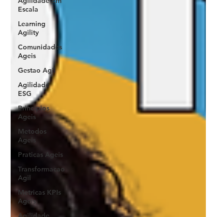
Agilidade Em
Escala
Learning
Agility
Comunidades
Ageis
Gestao Agil
Agilidade
ESG
Principios
Ageis
Metodos
Ageis
Praticas Ageis
Transformacao
Agil
Metricas KPIs
Ageis
Agilidade