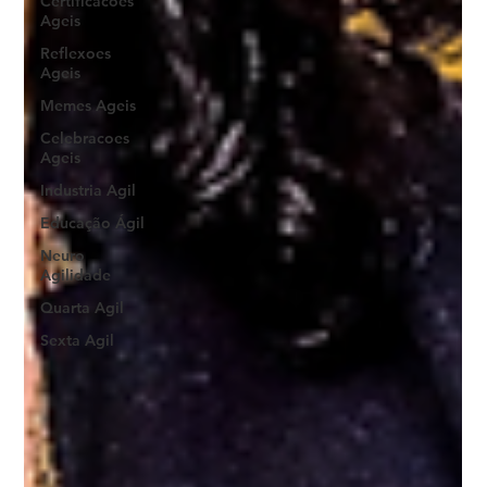
Certificacoes
Ageis
Reflexoes
Ageis
Memes Ageis
Celebracoes
Ageis
Industria Agil
Educação Ágil
Neuro
Agilidade
Quarta Agil
Sexta Agil