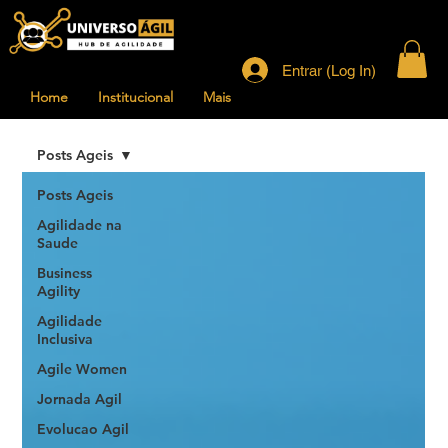
Entrar (Log In)
Home
Institucional
Mais
Posts Ageis
Posts Ageis
Agilidade na
Saude
Business
Agility
Agilidade
Inclusiva
Agile Women
Jornada Agil
Evolucao Agil