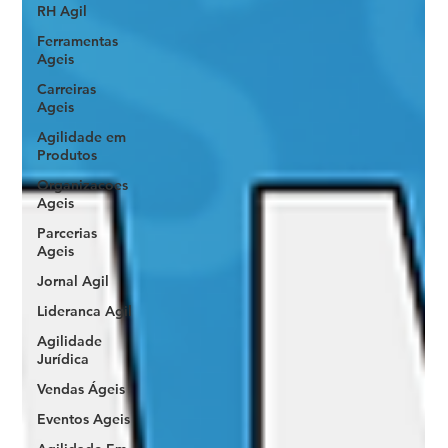
RH Agil
Ferramentas
Ageis
Carreiras
Ageis
Agilidade em
Produtos
Organizacoes
Ageis
Parcerias
Ageis
Jornal Agil
Lideranca Agil
Agilidade
Jurídica
Vendas Ágeis
Eventos Ageis