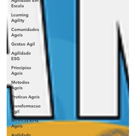
Agilidade Em
Escala
Learning
Agility
Comunidades
Ageis
Gestao Agil
Agilidade
ESG
Principios
Ageis
Metodos
Ageis
Praticas Ageis
Transformacao
Agil
Metricas KPIs
Ageis
Agilidade