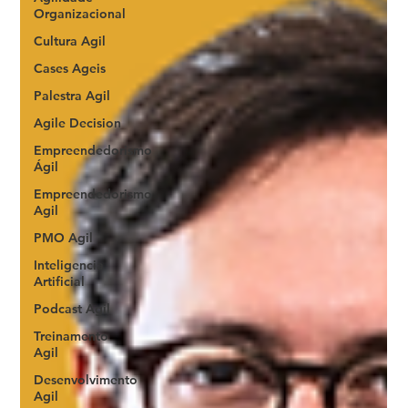
Organizacional
Cultura Agil
Cases Ageis
Palestra Agil
Agile Decision
Empreendedorismo
Ágil
Empreendedorismo
Agil
PMO Agil
Inteligencia
Artificial
Podcast Agil
Treinamento
Agil
Desenvolvimento
Agil