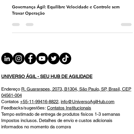
sem Travar Operação QUI 09.04.26
07h31
Governança Ágil: Equilibre Velocidade e Controle sem
Travar Operação
UNIVERSO ÁGIL - SEU HUB DE AGILIDADE
Endereço
R. Guararapes, 2073, B1304, São Paulo, SP, Brasil, CEP
04561-004
Contatos
+55-11-99416-8822
,
info@UniversoAgilHub.com
Feedbacks/sugestões:
Contatos Institucionais
Tempo estimado de entrega de produtos físicos 1-3 semanas
Impostos inclusos. Detalhes de envio e custos adicionais