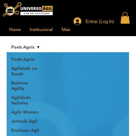
Entrar (Log In)
Home
Institucional
Mais
Posts Ageis
Posts Ageis
Agilidade na
Saude
Business
Agility
Agilidade
Inclusiva
Agile Women
Jornada Agil
Evolucao Agil