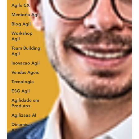
Agile CX
Mentoria Agil
Blog Agil
Workshop
Agil
Team Building
Agil
Inovacao Agil
Vendas Ageis
Tecnologia
ESG Agil
Agilidade em
Produtos
Agilizaaa AI
Dinamicas
Ageis