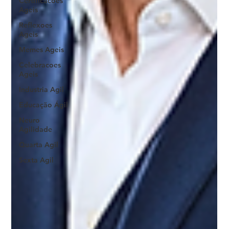
Certificacoes
Ageis
Reflexoes
Ageis
Memes Ageis
Celebracoes
Ageis
Industria Agil
Educação Ágil
Neuro
Agilidade
Quarta Agil
Sexta Agil