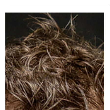
#PALESTRA #SHOW entregue!
🏆 A #AGILIDADE está ON na #KraftHeinz com mais uma
#PALESTRA #SHOW entregue!