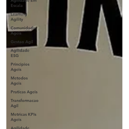
Agilidade Em
Escala
Learning
Agility
Comunidades
Ageis
Gestao Agil
Agilidade
ESG
Principios
Ageis
Metodos
Ageis
Praticas Ageis
Transformacao
Agil
Metricas KPIs
Ageis
Agilidade