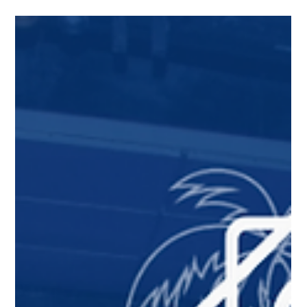
Andre Sanches
Apr 8, 2025
2 min read
Evolucao Agil
Palestra Mentalidade e Atitute ÁGIL
Palestra Mentalidade e Atitute ÁGIL