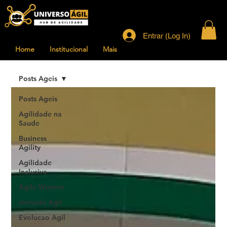
Entrar (Log In)
Home
Institucional
Mais
Posts Ageis
Posts Ageis
Agilidade na
Saude
Business
Agility
Agilidade
Inclusiva
Agile Women
Jornada Agil
Evolucao Agil