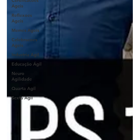
Certificacoes
Ageis
Reflexoes
Ageis
Memes Ageis
Celebracoes
Ageis
Industria Agil
Educação Ágil
Neuro
Agilidade
Quarta Agil
Sexta Agil