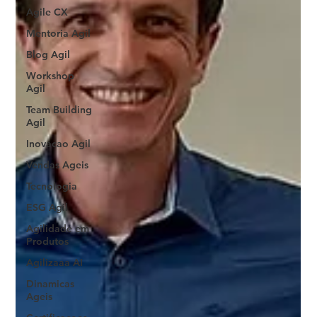
Agile CX
Mentoria Agil
Blog Agil
Workshop
Agil
Team Building
Agil
Inovacao Agil
Vendas Ageis
Tecnologia
ESG Agil
Agilidade em
Produtos
Agilizaaa AI
Dinamicas
Ageis