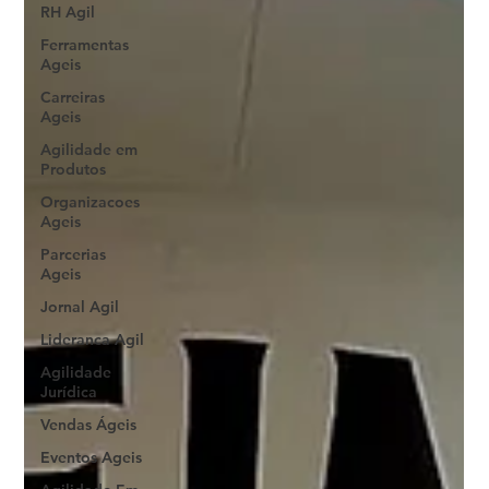
RH Agil
Ferramentas
Ageis
Carreiras
Ageis
Agilidade em
Produtos
Organizacoes
Ageis
Parcerias
Ageis
Jornal Agil
Lideranca Agil
Agilidade
Jurídica
Vendas Ágeis
Eventos Ageis