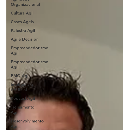
Organizacional
Cultura Agil
Cases Ageis
Palestra Agil
Agile Decision
Empreendedorismo
Ágil
Empreendedorismo
Agil
PMO Agil
Inteligencia
Artificial
Podcast Agil
Treinamento
Agil
Desenvolvimento
Agil