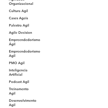
Organizacional
Cultura Agil
Cases Ageis
Palestra Agil
Agile Decision
Empreendedorismo
Ágil
Empreendedorismo
Agil
PMO Agil
Inteligencia
Artificial
Podcast Agil
Treinamento
Agil
Desenvolvimento
Agil