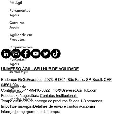
RH Agil
Ferramentas
Ageis
Carreiras
Ageis
Agilidade em
Produtos
Organizacoes
Ageis
Parcerias
Ageis
UNIVERSO ÁGIL - SEU HUB DE AGILIDADE
Jornal Agil
Lideranca Agil
Endereço
R. Guararapes, 2073, B1304, São Paulo, SP, Brasil, CEP
04561-004
Agilidade
Contatos
+55-11-99416-8822
,
info@UniversoAgilHub.com
Jurídica
Feedbacks/sugestões:
Contatos Institucionais
Vendas Ágeis
Tempo estimado de entrega de produtos físicos 1-3 semanas
Impostos inclusos. Detalhes de envio e custos adicionais
Eventos Ageis
informados no momento da compra