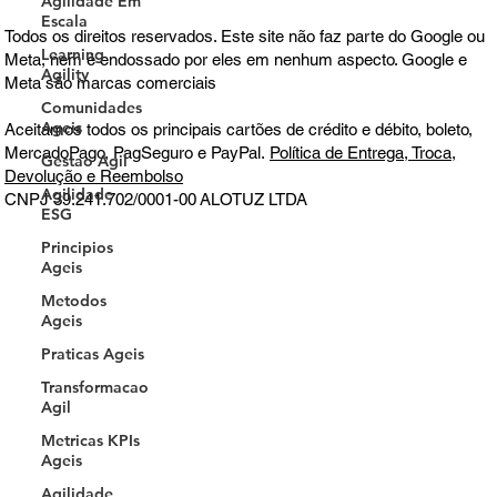
Agilidade Em
Escala
Todos os direitos reservados. Este site não faz parte do Google ou
Learning
Meta, nem é endossado por eles em nenhum aspecto. Google e
Agility
Meta são marcas comerciais
Comunidades
Ageis
Aceitamos todos os principais cartões de crédito e débito, boleto,
MercadoPago, PagSeguro e PayPal.
Política de Entrega, Troca,
Gestao Agil
Devolução e Reembolso
Agilidade
CNPJ 39.241.702/0001-00
ALOTUZ LTDA
ESG
Principios
Ageis
Metodos
Ageis
Praticas Ageis
Transformacao
Agil
Metricas KPIs
Ageis
Agilidade