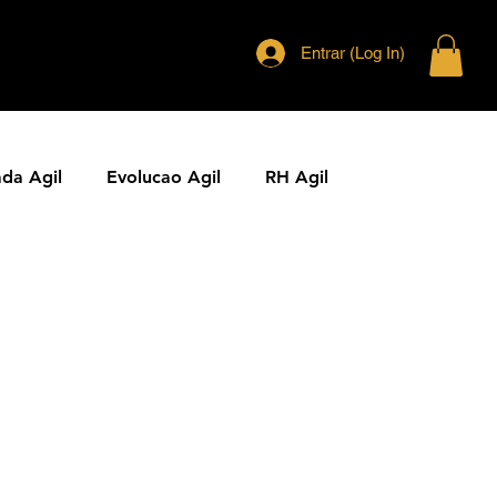
Entrar (Log In)
ada Agil
Evolucao Agil
RH Agil
ias Ageis
Jornal Agil
Lideranca Agil
Comunidades Ageis
Gestao Agil
Metricas KPIs Ageis