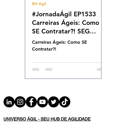
RH Agil
Agilidade Organizacional
Cultura Agil
#JornadaÁgil EP1533
Carreiras Ágeis: Como
SE Contratar?! SEG
21.04.24 07h31
Carreiras Ágeis: Como SE
Contratar?!
UNIVERSO ÁGIL - SEU HUB DE AGILIDADE