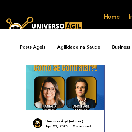
Home
I
Posts Ageis
Agilidade na Saude
Business 
Ferramentas Ageis
Carreiras Ageis
Agilidade Jurídica
Vendas Ágeis
Eve
Agilidade ESG
Principios Ageis
Met
Universo Ágil (interno)
Apr 21, 2025
2 min read