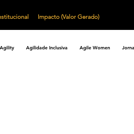
nstitucional
Impacto (Valor Gerado)
Agility
Agilidade Inclusiva
Agile Women
Jorn
Agilidade em Produtos
Organizacoes Ageis
Parcer
ntos Ageis
Agilidade Em Escala
Learning Agility
odos Ageis
Praticas Ageis
Transformacao Agil