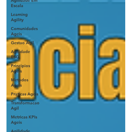
Agilidade Em
Escala
Learning
Agility
Comunidades
Ageis
Gestao Agil
Agilidade
ESG
Principios
Ageis
Metodos
Ageis
Praticas Ageis
Transformacao
Agil
Metricas KPIs
Ageis
Agilidade