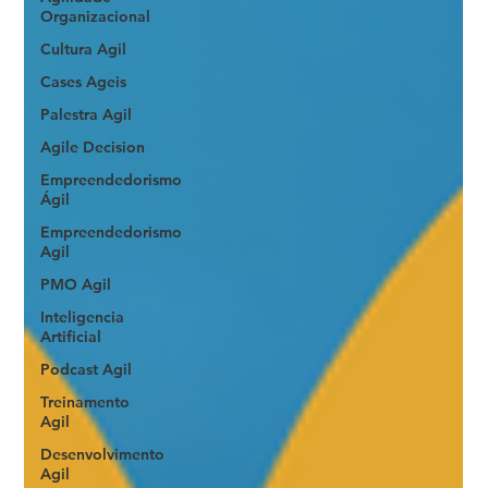
Organizacional
Cultura Agil
Cases Ageis
Palestra Agil
Agile Decision
Empreendedorismo
Ágil
Empreendedorismo
Agil
PMO Agil
Inteligencia
Artificial
Podcast Agil
Treinamento
Agil
Desenvolvimento
Agil