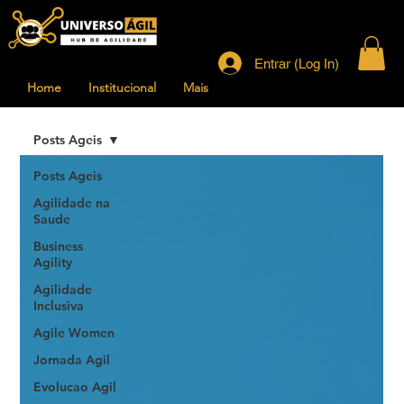
Entrar (Log In)
Home
Institucional
Mais
Posts Ageis
Posts Ageis
Agilidade na
Saude
Business
Agility
Agilidade
Inclusiva
Agile Women
Jornada Agil
Evolucao Agil