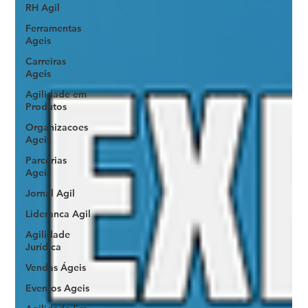
RH Agil
Ferramentas
Ageis
Carreiras
Ageis
Agilidade em
Produtos
Organizacoes
Ageis
Parcerias
Ageis
Jornal Agil
Lideranca Agil
Agilidade
Jurídica
Vendas Ágeis
Eventos Ageis