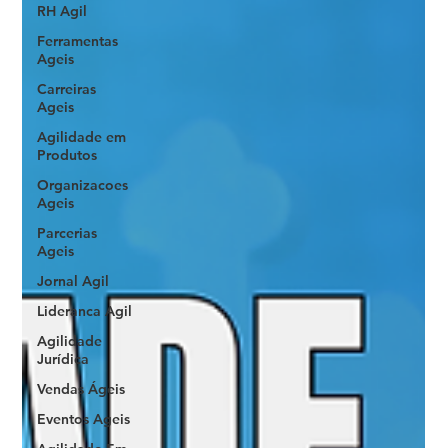
RH Agil
Ferramentas
Ageis
Carreiras
Ageis
Agilidade em
Produtos
Organizacoes
Ageis
Parcerias
Ageis
Jornal Agil
Lideranca Agil
Agilidade
Jurídica
Vendas Ágeis
Eventos Ageis