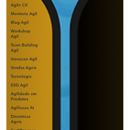
Agile CX
Mentoria Agil
Blog Agil
Workshop
Agil
Team Building
Agil
Inovacao Agil
Vendas Ageis
Tecnologia
ESG Agil
Agilidade em
Produtos
Agilizaaa AI
Dinamicas
Ageis