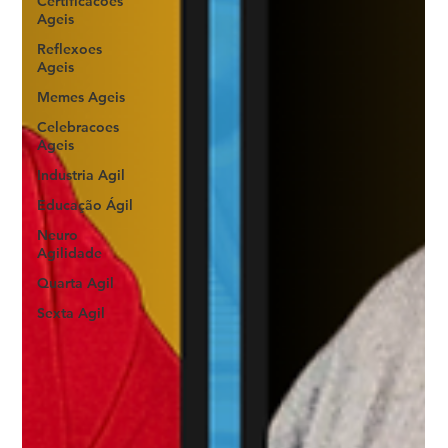
Certificacoes
Ageis
Reflexoes
Ageis
Memes Ageis
Celebracoes
Ageis
Industria Agil
Educação Ágil
Neuro
Agilidade
Quarta Agil
Sexta Agil