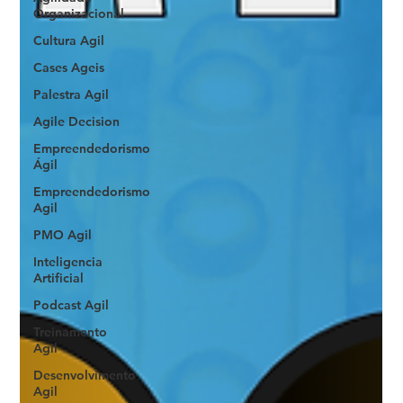
Organizacional
Cultura Agil
Cases Ageis
Palestra Agil
Agile Decision
Empreendedorismo
Ágil
Empreendedorismo
Agil
PMO Agil
Inteligencia
Artificial
Podcast Agil
Treinamento
Agil
Desenvolvimento
Agil