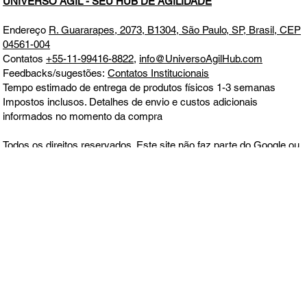
UNIVERSO ÁGIL - SEU HUB DE AGILIDADE
Endereço
R. Guararapes, 2073, B1304, São Paulo, SP, Brasil, CEP
04561-004
Contatos
+55-11-99416-8822
,
info@UniversoAgilHub.com
Feedbacks/sugestões:
Contatos Institucionais
Tempo estimado de entrega de produtos físicos 1-3 semanas
Impostos inclusos. Detalhes de envio e custos adicionais
informados no momento da compra
Todos os direitos reservados. Este site não faz parte do Google ou
Meta, nem é endossado por eles em nenhum aspecto. Google e
Meta são marcas comerciais
Aceitamos todos os principais cartões de crédito e débito, boleto,
MercadoPago, PagSeguro e PayPal.
Política de Entrega, Troca,
Devolução e Reembolso
CNPJ 39.241.702/0001-00
ALOTUZ LTDA