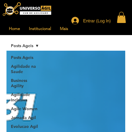
Entrar (Log In)
Home
Institucional
Mais
Posts Ageis
Posts Ageis
Agilidade na
Saude
Business
Agility
Agilidade
Inclusiva
Agile Women
Jornada Agil
Evolucao Agil