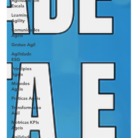
Agilidade Em
Escala
Learning
Agility
Comunidades
Ageis
Gestao Agil
Agilidade
ESG
Principios
Ageis
Metodos
Ageis
Praticas Ageis
Transformacao
Agil
Metricas KPIs
Ageis
Agilidade