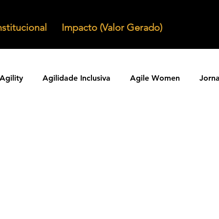
nstitucional
Impacto (Valor Gerado)
Agility
Agilidade Inclusiva
Agile Women
Jorn
Agilidade em Produtos
Organizacoes Ageis
Parcer
ntos Ageis
Agilidade Em Escala
Learning Agility
odos Ageis
Praticas Ageis
Transformacao Agil