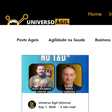
Home
I
Posts Ageis
Agilidade na Saude
Business 
Ferramentas Ageis
Carreiras Ageis
Agilidade Jurídica
Vendas Ágeis
Eve
Agilidade ESG
Principios Ageis
Met
Universo Ágil (interno)
Sep 1, 2025
3 min read