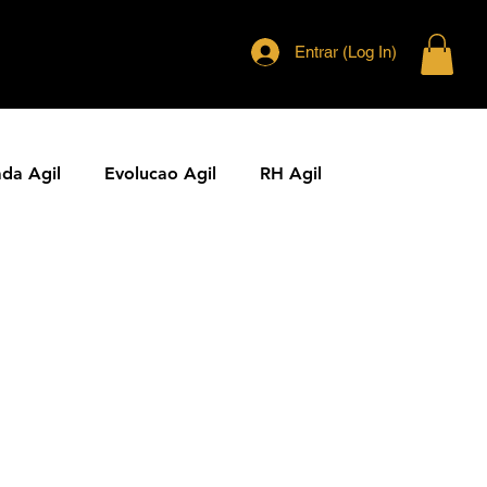
Entrar (Log In)
ada Agil
Evolucao Agil
RH Agil
ias Ageis
Jornal Agil
Lideranca Agil
Comunidades Ageis
Gestao Agil
Metricas KPIs Ageis