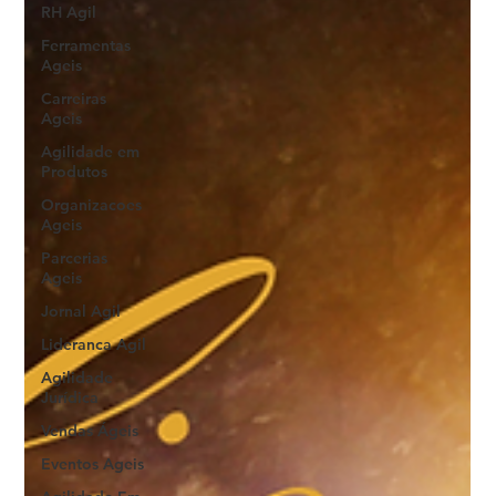
RH Agil
Ferramentas
Ageis
Carreiras
Ageis
Agilidade em
Produtos
Organizacoes
Ageis
Parcerias
Ageis
Jornal Agil
Lideranca Agil
Agilidade
Jurídica
Vendas Ágeis
Eventos Ageis