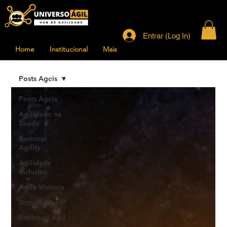
Entrar (Log In)
Home
Institucional
Mais
Posts Ageis
Posts Ageis
Agilidade na
Saude
Business
Agility
Agilidade
Inclusiva
Agile Women
Jornada Agil
Evolucao Agil