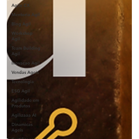
Agile CX
Mentoria Agil
Blog Agil
Workshop
Agil
Team Building
Agil
Inovacao Agil
Vendas Ageis
Tecnologia
ESG Agil
Agilidade em
Produtos
Agilizaaa AI
Dinamicas
Ageis