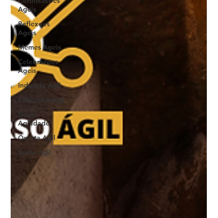
Certificacoes
Ageis
Reflexoes
Ageis
Memes Ageis
Celebracoes
Ageis
Industria Agil
Educação Ágil
Neuro
Agilidade
Quarta Agil
Sexta Agil