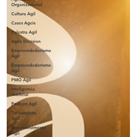
Organizacional
Cultura Agil
Cases Ageis
Palestra Agil
Agile Decision
Empreendedorismo
Ágil
Empreendedorismo
Agil
PMO Agil
Inteligencia
Artificial
Podcast Agil
Treinamento
Agil
Desenvolvimento
Agil