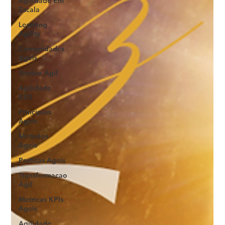
Agilidade Em
Escala
Learning
Agility
Comunidades
Ageis
Gestao Agil
Agilidade
ESG
Principios
Ageis
Metodos
Ageis
Praticas Ageis
Transformacao
Agil
Metricas KPIs
Ageis
Agilidade