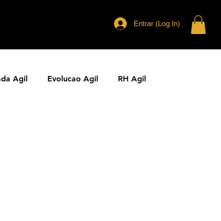
Entrar (Log In)
ada Agil
Evolucao Agil
RH Agil
ias Ageis
Jornal Agil
Lideranca Agil
Comunidades Ageis
Gestao Agil
Metricas KPIs Ageis