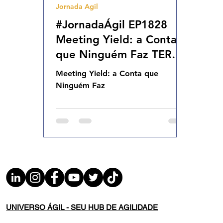
Jornada Agil
Agilidade Organizacional
Cultura Agil
#JornadaÁgil EP1828
Meeting Yield: a Conta
que Ninguém Faz TER
10.02.26 07h31
Meeting Yield: a Conta que
Ninguém Faz
UNIVERSO ÁGIL - SEU HUB DE AGILIDADE