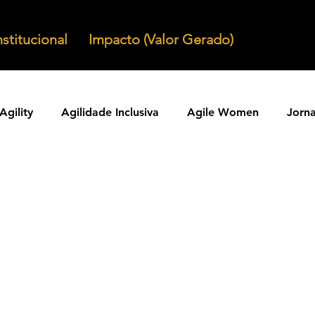
nstitucional
Impacto (Valor Gerado)
Agility
Agilidade Inclusiva
Agile Women
Jorn
Agilidade em Produtos
Organizacoes Ageis
Parcer
ntos Ageis
Agilidade Em Escala
Learning Agility
odos Ageis
Praticas Ageis
Transformacao Agil