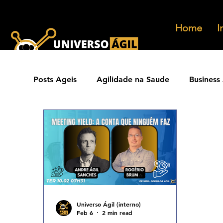
Home
I
Posts Ageis
Agilidade na Saude
Business 
Ferramentas Ageis
Carreiras Ageis
Agilidade Jurídica
Vendas Ágeis
Eve
Agilidade ESG
Principios Ageis
Met
Universo Ágil (interno)
Feb 6
2 min read