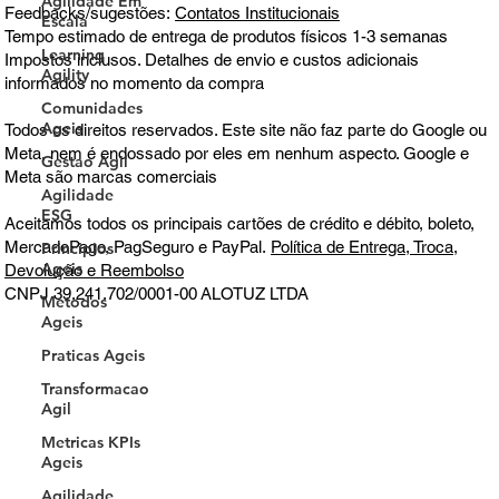
Agilidade Em
Feedbacks/sugestões:
Contatos Institucionais
Escala
Tempo estimado de entrega de produtos físicos 1-3 semanas
Learning
Impostos inclusos. Detalhes de envio e custos adicionais
Agility
informados no momento da compra
Comunidades
Ageis
Todos os direitos reservados. Este site não faz parte do Google ou
Meta, nem é endossado por eles em nenhum aspecto. Google e
Gestao Agil
Meta são marcas comerciais
Agilidade
ESG
Aceitamos todos os principais cartões de crédito e débito, boleto,
MercadoPago, PagSeguro e PayPal.
Política de Entrega, Troca,
Principios
Ageis
Devolução e Reembolso
CNPJ 39.241.702/0001-00
ALOTUZ LTDA
Metodos
Ageis
Praticas Ageis
Transformacao
Agil
Metricas KPIs
Ageis
Agilidade