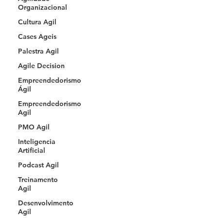
Organizacional
Cultura Agil
Cases Ageis
Palestra Agil
Agile Decision
Empreendedorismo
Ágil
Empreendedorismo
Agil
PMO Agil
Inteligencia
Artificial
Podcast Agil
Treinamento
Agil
Desenvolvimento
Agil