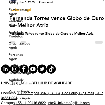
Jan 6, 2025
2 min read
RH Agil
Ferramentas
Evolucao Agil
Ageis
Fernanda Torres vence Globo de Ouro
Carreiras
de Melhor Atriz
Ageis
Agilidade em
Fernanda Torres vence Globo de Ouro de Melhor Atriz
Produtos
Organizacoes
Ageis
Parcerias
Ageis
Jornal Agil
Lideranca Agil
Agilidade
UNIVERSO ÁGIL - SEU HUB DE AGILIDADE
Jurídica
Vendas Ágeis
Endereço
R. Guararapes, 2073, B1304, São Paulo, SP, Brasil, CEP
04561-004
Eventos Ageis
Contatos
+55-11-99416-8822
,
info@UniversoAgilHub.com