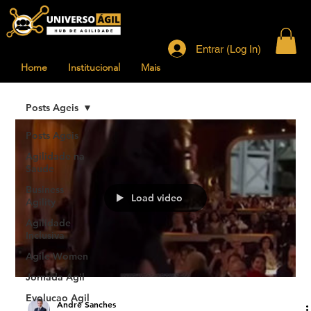
Entrar (Log In)
Home
Institucional
Mais
Posts Ageis
Posts Ageis
Agilidade na
Saude
Business
Load video
Agility
Agilidade
Inclusiva
Agile Women
Jornada Agil
Evolucao Agil
Andre Sanches