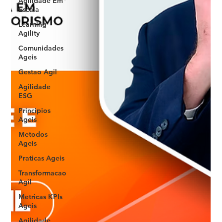
Agilidade Em
Escala
Learning
Agility
Comunidades
Ageis
Gestao Agil
Agilidade
ESG
Principios
Ageis
Metodos
Ageis
Praticas Ageis
Transformacao
Agil
Metricas KPIs
Ageis
Agilidade