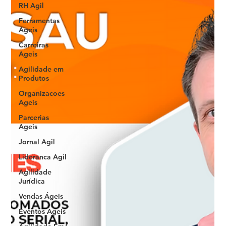
RH Agil
Ferramentas
Ageis
Carreiras
Ageis
Agilidade em
Produtos
Organizacoes
Ageis
Parcerias
Ageis
Jornal Agil
Lideranca Agil
Agilidade
Jurídica
Vendas Ágeis
Eventos Ageis