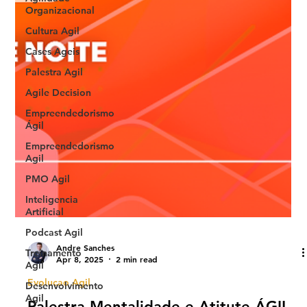
Organizacional
Cultura Agil
Cases Ageis
Palestra Agil
Agile Decision
Empreendedorismo
Ágil
Empreendedorismo
Agil
PMO Agil
Inteligencia
Artificial
Podcast Agil
Treinamento
Agil
Desenvolvimento
Andre Sanches
Agil
Apr 8, 2025
2 min read