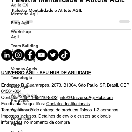
Agile CX
Evolucao Agil
Mentoria Agil
Palestra Mentalidade e Atitute ÁGIL
Blog Agil
Palestra Mentalidade e Atitute ÁGIL
Workshop
Agil
Team Building
Agil
Inovacao Agil
Vendas Ageis
Tecnologia
ESG Agil
UNIVERSO ÁGIL - SEU HUB DE AGILIDADE
Agilidade em
Produtos
Endereço
R. Guararapes, 2073, B1304, São Paulo, SP, Brasil, CEP
04561-004
Agilizaaa AI
Contatos
+55-11-99416-8822
,
info@UniversoAgilHub.com
Dinamicas
Feedbacks/sugestões:
Contatos Institucionais
Ageis
Tempo estimado de entrega de produtos físicos 1-3 semanas