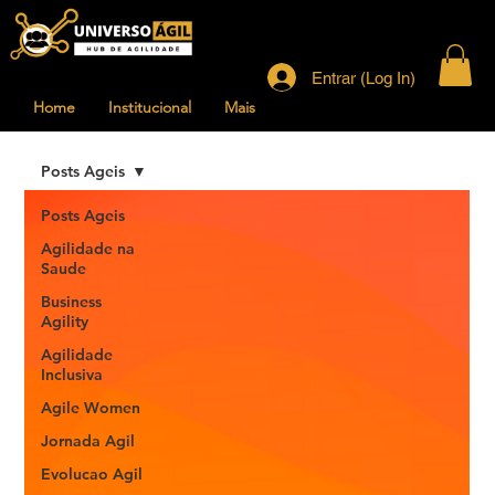
Entrar (Log In)
Home
Institucional
Mais
Posts Ageis
Posts Ageis
Agilidade na
Saude
Business
Agility
Agilidade
Inclusiva
Agile Women
Jornada Agil
Evolucao Agil