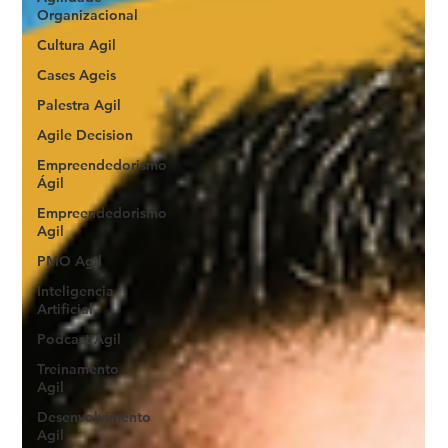
Organizacional
Cultura Agil
Cases Ageis
Palestra Agil
Agile Decision
Empreendedorismo
Ágil
Empreendedorismo
Agil
PMO Agil
Inteligencia
Artificial
Podcast Agil
Treinamento
Agil
Desenvolvimento
Agil