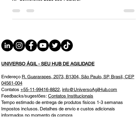
03.04.26 07h31
XP Conference 2026 São Paulo/SP
UNIVERSO ÁGIL - SEU HUB DE AGILIDADE
Endereço
R. Guararapes, 2073, B1304, São Paulo, SP, Brasil, CEP
04561-004
Contatos
+55-11-99416-8822
,
info@UniversoAgilHub.com
Feedbacks/sugestões:
Contatos Institucionais
Tempo estimado de entrega de produtos físicos 1-3 semanas
Impostos inclusos. Detalhes de envio e custos adicionais
informados no momento da compra