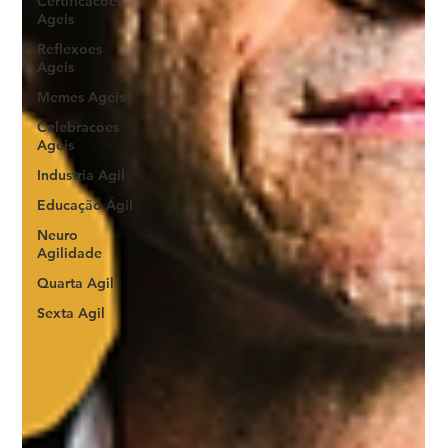
Certificacoes
Ageis
Reflexoes
Ageis
Memes Ageis
Celebracoes
Ageis
Industria Agil
Educação Ágil
Neuro
Agilidade
Quarta Agil
Sexta Agil