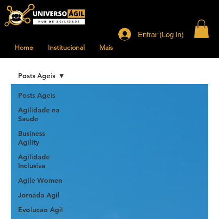
Entrar (Log In)
Home
Institucional
Mais
Posts Ageis
Posts Ageis
Agilidade na
Saude
Business
Agility
Agilidade
Inclusiva
Agile Women
Jornada Agil
Evolucao Agil