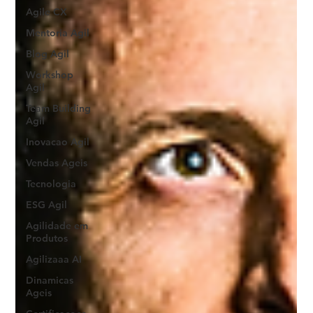
Agile CX
Mentoria Agil
Blog Agil
Workshop
Agil
Team Building
Agil
Inovacao Agil
Vendas Ageis
Tecnologia
ESG Agil
Agilidade em
Produtos
Agilizaaa AI
Dinamicas
Ageis