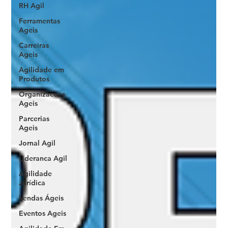
RH Agil
Ferramentas
Ageis
Carreiras
Ageis
Agilidade em
Produtos
Organizacoes
Ageis
Parcerias
Ageis
Jornal Agil
Lideranca Agil
Agilidade
Jurídica
Vendas Ágeis
Eventos Ageis